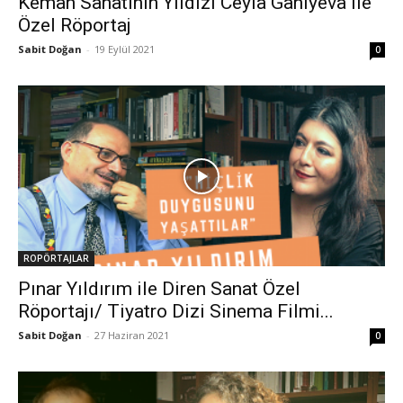
Keman Sanatının Yıldızı Ceyla Ganiyeva ile
Özel Röportaj
Sabit Doğan
-
19 Eylül 2021
0
ROPÖRTAJLAR
Pınar Yıldırım ile Diren Sanat Özel
Röportajı/ Tiyatro Dizi Sinema Filmi...
Sabit Doğan
-
27 Haziran 2021
0