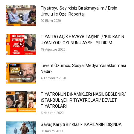
Tiyatroyu Seyircisiz Bırakmayalım / Ersin
Umulu ile Özel Röportaj
20 Ekim 2020
TİYATRO AÇIK HAVAYA TAŞINDI / ‘BİR KADIN
UYANIYOR’ OYUNUNU AYSEL YILDIRIM...
18 Ağustos 2020
Levent Üzümcü; Sosyal Medya Yasaklanması
Nedir?
4 Temmuz 2020
TİYATRONUN DİNAMİKLERİ NASIL BESLENİR/
İSTANBUL ŞEHİR TİYATROLARI/ DEVLET
TİYATROLARI
6 Haziran 2020
Savaş Karşıtı Bir Klâsik: KAPILARIN DIŞINDA
30 Kasım 2019