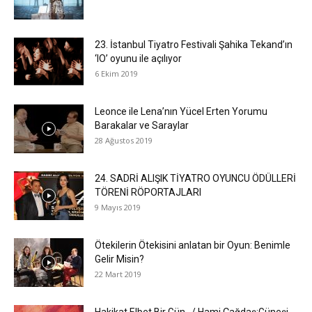
23. İstanbul Tiyatro Festivali Şahika Tekand’ın
‘IO’ oyunu ile açılıyor
6 Ekim 2019
Leonce ile Lena’nın Yücel Erten Yorumu
Barakalar ve Saraylar
28 Ağustos 2019
24. SADRİ ALIŞIK TİYATRO OYUNCU ÖDÜLLERİ
TÖRENİ RÖPORTAJLARI
9 Mayıs 2019
Ötekilerin Ötekisini anlatan bir Oyun: Benimle
Gelir Misin?
22 Mart 2019
Hakikat Elbet Bir Gün…/ Hami Çağdaş:Güneşi