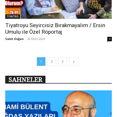
TİYATRO
Tiyatroyu Seyircisiz Bırakmayalım / Ersin
Umulu ile Özel Röportaj
Sabit Doğan
-
20 Ekim 2020
0
1
2
3
SAHNELER