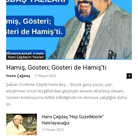
Hami Çağdaş'ın Yazıları
Hamiş, Gösteri; Gösteri de Hamiş’ti
Hami Çağdaş
-
17 Mayıs 2023
0
Şaban Özdemir Kâşifti Hami Bey… Birçok genç yazar, şair,
eleştirmen onun tezgâhından geçmiştir desem abartmış olmam.
Gösteri koleksiyonu tetkik edildiğinde ne demeye çalıştığım daha
iyi...
Hami Çağdaş “Hep Güzelliklerle”
Hatırlayacağız
17 Nisan 2023