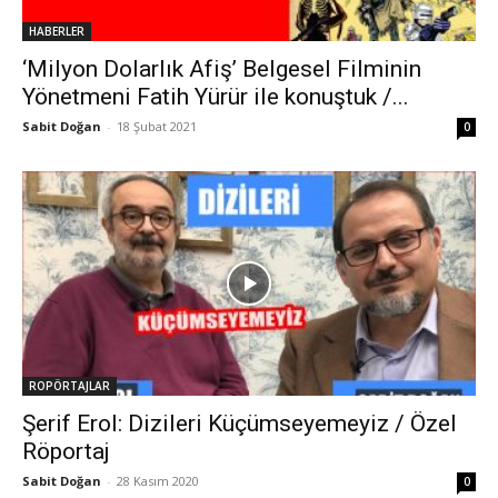
HABERLER
‘Milyon Dolarlık Afiş’ Belgesel Filminin
Yönetmeni Fatih Yürür ile konuştuk /...
Sabit Doğan
-
18 Şubat 2021
0
ROPÖRTAJLAR
Şerif Erol: Dizileri Küçümseyemeyiz / Özel
Röportaj
Sabit Doğan
-
28 Kasım 2020
0