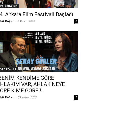
ilm Festivalleri
4. Ankara Film Festivali Başladı
bit Doğan
-
9 Kasım 2023
0
OPÖRTAJLAR
BENİM KENDİME GÖRE
HLAKIM VAR, AHLAK NEYE
ÖRE KİME GÖRE !...
bit Doğan
-
7 Haziran 2023
0