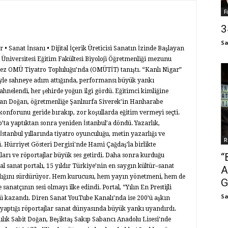
F
3
Sa
 Sanat İnsanı • Dijital İçerik Üreticisi Sanatın İzinde Başlayan
Üniversitesi Eğitim Fakültesi Biyoloji Öğretmenliği mezunu
 kez OMÜ Tiyatro Topluluğu’nda (OMÜTİT) tanıştı. “Kanlı Nigar”
le sahneye adım attığında, performansı büyük yankı
ahnelendi, her şehirde yoğun ilgi gördü. Eğitimci kimliğine
ıkan Doğan, öğretmenliğe Şanlıurfa Siverek’in Hanharabe
konforunu geride bırakıp, zor koşullarda eğitim vermeyi seçti.
p’ta yaptıktan sonra yeniden İstanbul’a döndü. Yazarlık,
k İstanbul yıllarında tiyatro oyunculuğu, metin yazarlığı ve
R
. Hürriyet Gösteri Dergisi'nde Hami Çağdaş’la birlikte
“
ları ve röportajlar büyük ses getirdi. Daha sonra kurduğu
l sanat portalı, 15 yıldır Türkiye’nin en saygın kültür–sanat
A
rlığını sürdürüyor. Hem kurucusu, hem yayın yönetmeni, hem de
G
sanatçının sesi olmayı ilke edindi. Portal, “Yılın En Prestijli
Sa
 kazandı. Diren Sanat YouTube Kanalı’nda ise 200’ü aşkın
yaptığı röportajlar sanat dünyasında büyük yankı uyandırdı.
lık Sabit Doğan, Beşiktaş Sakıp Sabancı Anadolu Lisesi’nde