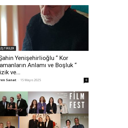
LEŞTİRİLER
ahin Yenişehirlioğlu “ Kor
amanların Anlamı ve Boşluk “
izik ve...
ren Sanat
-
15 Mayıs 2025
0