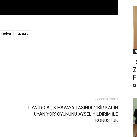
 medya
tiyatro
E
Ş
Z
F
Di
Sonraki İçerik
n
TİYATRO AÇIK HAVAYA TAŞINDI / ‘BİR KADIN
UYANIYOR’ OYUNUNU AYSEL YILDIRIM İLE
KONUŞTUK