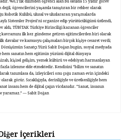
adır. %0,1’lik dilimden öğrenci alan bu okulda 15 yıldır görev
 değil, öğrencilerini yaşamla tanıştıran bir rehber olarak
u Robotik Kulübü, ulusal ve uluslararası yarışmalarda
Raylı Sistemler Projesi’ni organize edip yürütücülüğünü üstlendi,
v aldı, TÜBİTAK Türkiye Birinciliği kazanan öğrenciler
g kavramını ilk kez gündeme getiren eğitimcilerden biri olarak
 ilk davalar ve kamuoyu çalışmaları birçok kişiye cesaret verdi;
ital Dönüşümün Sanatçı Yüzü Sabit Doğan bugün, sosyal medyada
le hem sanatın hem eğitimin yüzünü dijital dünyaya
mizah, kişisel gelişim, yemek kültürü ve edebiyatı harmanlayan
 fazla izlenme elde etmektedir. Kendisini “bilim ve sanatın
olarak tanımlasa da, izleyicileri onu çoğu zaman evin içindeki
r olarak görür. Sıcaklığıyla, derinliğiyle ve üretkenliğiyle hem
nat insanı hem de dijital çağın vicdanıdır. “Sanat, insanın
şe yaramaz.” — Sabit Doğan
Diğer İçerikleri