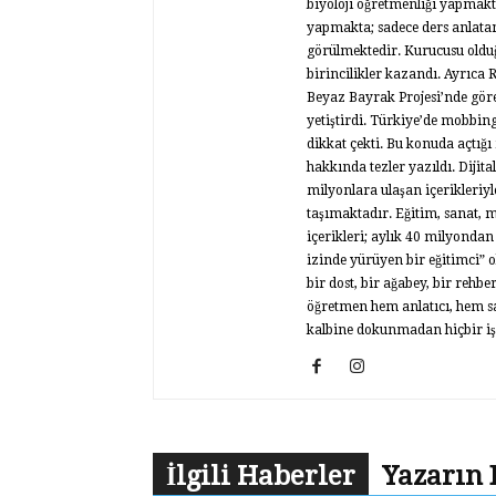
biyoloji öğretmenliği yapmakt
yapmakta; sadece ders anlatan
görülmektedir. Kurucusu olduğ
birincilikler kazandı. Ayrıca 
Beyaz Bayrak Projesi’nde göre
yetiştirdi. Türkiye’de mobbin
dikkat çekti. Bu konuda açtığı
hakkında tezler yazıldı. Dij
milyonlara ulaşan içerikleriy
taşımaktadır. Eğitim, sanat, 
içerikleri; aylık 40 milyondan
izinde yürüyen bir eğitimci” 
bir dost, bir ağabey, bir rehbe
öğretmen hem anlatıcı, hem sa
kalbine dokunmadan hiçbir i
İlgili Haberler
Yazarın 