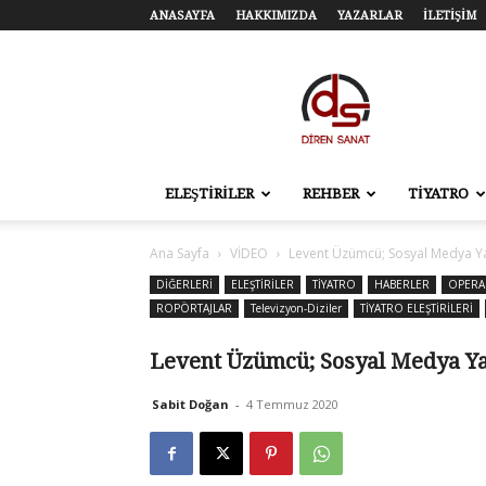
ANASAYFA
HAKKIMIZDA
YAZARLAR
İLETİŞİM
Diren
Sanat
–
Tiyatro,
Sinema,
Sahne
ELEŞTİRİLER
REHBER
TİYATRO
Sanatları
Ana Sayfa
VİDEO
Levent Üzümcü; Sosyal Medya Y
DİĞERLERİ
ELEŞTİRİLER
TİYATRO
HABERLER
OPERA 
ROPÖRTAJLAR
Televizyon-Diziler
TİYATRO ELEŞTİRİLERİ
Levent Üzümcü; Sosyal Medya Y
Sabit Doğan
-
4 Temmuz 2020