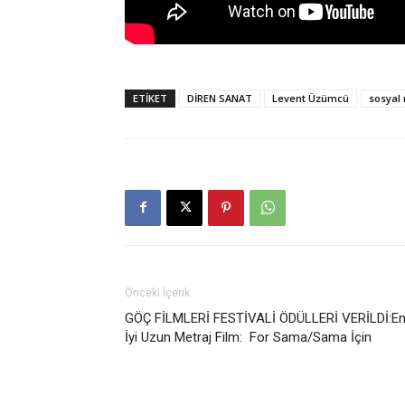
ETİKET
DİREN SANAT
Levent Üzümcü
sosyal
Önceki İçerik
GÖÇ FİLMLERİ FESTİVALİ ÖDÜLLERİ VERİLDİ:E
İyi Uzun Metraj Film: For Sama/Sama İçin