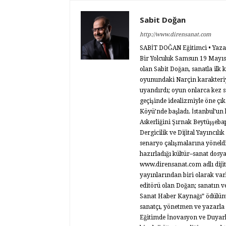
Sabit Doğan
http://www.dirensanat.com
SABİT DOĞAN Eğitimci • Yazar •
Bir Yolculuk Samsun 19 Mayıs 
olan Sabit Doğan, sanatla ilk
oyunundaki Narçin karakteriy
uyandırdı; oyun onlarca kez s
geçişinde idealizmiyle öne ç
Köyü’nde başladı. İstanbul’un 
Askerliğini Şırnak Beytüşşeba
Dergicilik ve Dijital Yayıncılı
senaryo çalışmalarına yöneldi
hazırladığı kültür–sanat dosya
www.dirensanat.com adlı dijita
yayınlarından biri olarak va
editörü olan Doğan; sanatın ve 
Sanat Haber Kaynağı” ödülünü
sanatçı, yönetmen ve yazarla 
Eğitimde İnovasyon ve Duyarlı