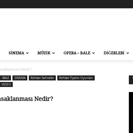
SİNEMA
MÜZİK
OPERA – BALE
DİĞERLERİ
asaklanması Nedir?
- BALE
SİNEMA
Rehber-Sahneler
Rehber-Tiyatro Oyunları
VİDEO
asaklanması Nedir?