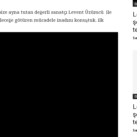
E
bize ayna tutan değerli sanatçı Levent Üzümcü ile
L
leceğe götüren mücadele inadını konuştuk. ilk
ş
t
Sa
E
L
ş
t
Sa