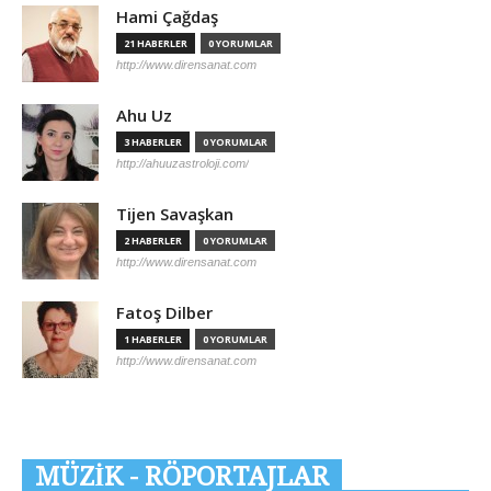
Hami Çağdaş
21 HABERLER
0 YORUMLAR
http://www.dirensanat.com
Ahu Uz
3 HABERLER
0 YORUMLAR
http://ahuuzastroloji.com/
Tijen Savaşkan
2 HABERLER
0 YORUMLAR
http://www.dirensanat.com
Fatoş Dilber
1 HABERLER
0 YORUMLAR
http://www.dirensanat.com
MÜZİK - RÖPORTAJLAR