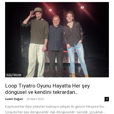
ELEŞTİRİLER
Loop Tiyatro Oyunu Hayatta Her şey
döngüsel ve kendini tekrardan...
Sabit Doğan
-
30 Mart 2026
0
Kaymasınlar diye yıldızları tutmaya çalışan iki gencin hikayesi bu…
Uzayda her şey döngüseldir. Aşk döngüseldir. Gençlik, çocukluk…