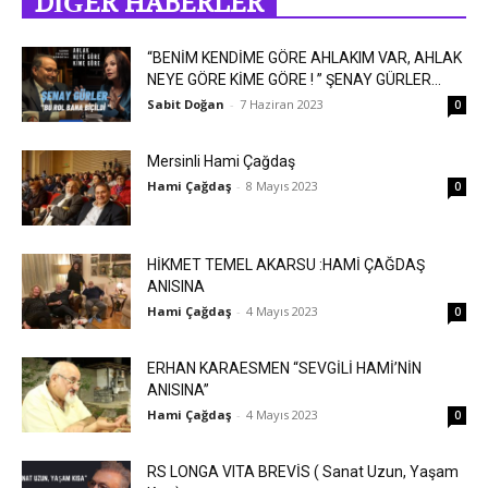
DİĞER HABERLER
“BENİM KENDİME GÖRE AHLAKIM VAR, AHLAK
NEYE GÖRE KİME GÖRE ! ” ŞENAY GÜRLER...
Sabit Doğan
-
7 Haziran 2023
0
Mersinli Hami Çağdaş
Hami Çağdaş
-
8 Mayıs 2023
0
HİKMET TEMEL AKARSU :HAMİ ÇAĞDAŞ
ANISINA
Hami Çağdaş
-
4 Mayıs 2023
0
ERHAN KARAESMEN “SEVGİLİ HAMİ’NİN
ANISINA”
Hami Çağdaş
-
4 Mayıs 2023
0
RS LONGA VITA BREVİS ( Sanat Uzun, Yaşam