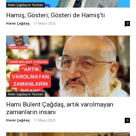
Hami Çağdaş'ın Yazıları
Hamiş, Gösteri; Gösteri de Hamiş’ti
Hami Çağdaş
-
17 Mayıs 2023
0
Hami Çağdaş'ın Yazıları
Hami Bülent Çağdaş, artık varolmayan
zamanların insanı
Hami Çağdaş
-
17 Mayıs 2023
0