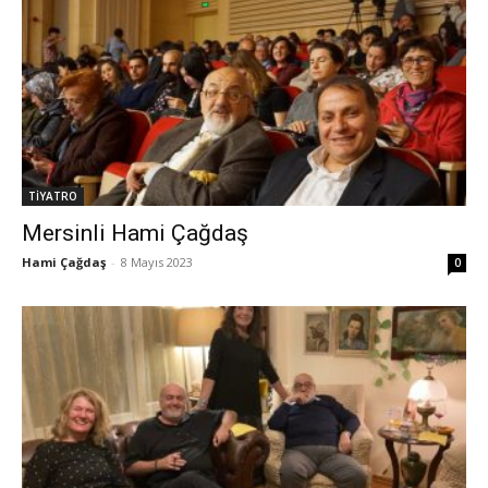
TİYATRO
Mersinli Hami Çağdaş
Hami Çağdaş
-
8 Mayıs 2023
0