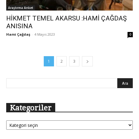
Araştırma Anket
HİKMET TEMEL AKARSU :HAMİ ÇAĞDAŞ
ANISINA
Hami Çağdaş
-
4 Mayıs 2023
0
1
2
3
Kategoriler
Kategoriler