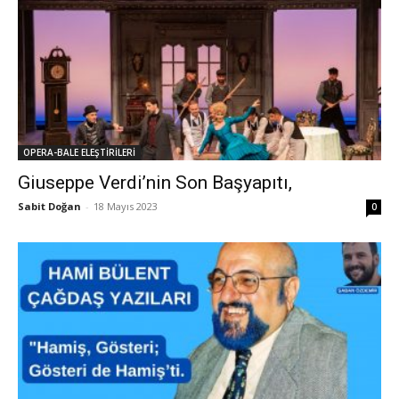
OPERA-BALE ELEŞTİRİLERİ
Giuseppe Verdi’nin Son Başyapıtı,
Sabit Doğan
-
18 Mayıs 2023
0