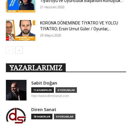
Tiyatroyu ve Oyunculuk Başarısını Konuştuk...
21 Haziran 2020
KORONA DÖNEMİNDE TİYATRO VE YOLCU
TİYATRO; Ersin Umut Güler / Oyunlar,...
29 Mayıs 2020
YAZARLARIMIZ
Sabit Doğan
114 HABERLER
0 YORUMLAR
http://www.dirensanat.com
Diren Sanat
78 HABERLER
0 YORUMLAR