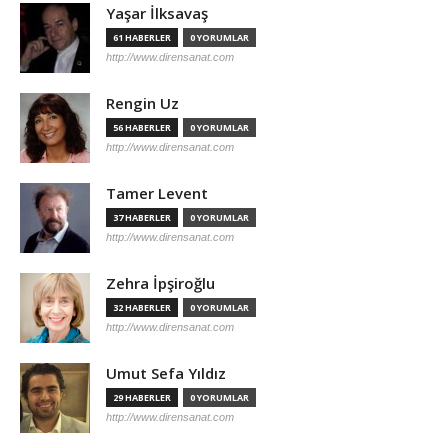
Yaşar İlksavaş
61 HABERLER
0 YORUMLAR
http://www.dirensanat.com
Rengin Uz
56 HABERLER
0 YORUMLAR
http://www.dirensanat.com
Tamer Levent
37 HABERLER
0 YORUMLAR
http://www.dirensanat.com
Zehra İpşiroğlu
32 HABERLER
0 YORUMLAR
http://www.dirensanat.com
Umut Sefa Yıldız
29 HABERLER
0 YORUMLAR
http://www.dirensanat.com