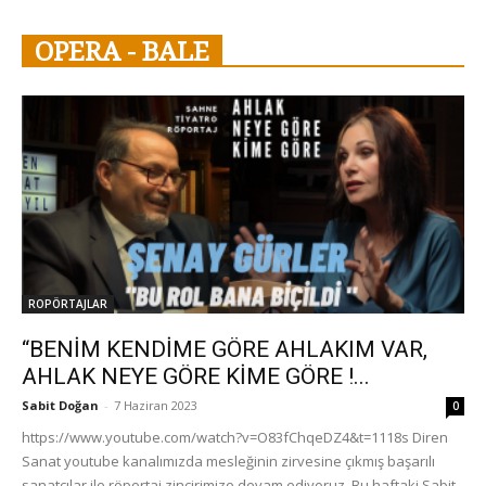
OPERA - BALE
ROPÖRTAJLAR
“BENİM KENDİME GÖRE AHLAKIM VAR,
AHLAK NEYE GÖRE KİME GÖRE !...
Sabit Doğan
-
7 Haziran 2023
0
https://www.youtube.com/watch?v=O83fChqeDZ4&t=1118s Diren
Sanat youtube kanalımızda mesleğinin zirvesine çıkmış başarılı
sanatçılar ile röportaj zincirimize devam ediyoruz. Bu haftaki Sabit