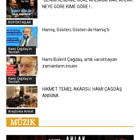
“BENİM KENDİME GÖRE AHLAKIM VAR, AHLAK
NEYE GÖRE KİME GÖRE !...
ROPÖRTAJLAR
Hamiş, Gösteri; Gösteri de Hamiş’ti
Hami Çağdaş'ın
Yazıları
Hami Bülent Çağdaş, artık varolmayan
zamanların insanı
Hami Çağdaş'ın
Yazıları
HİKMET TEMEL AKARSU :HAMİ ÇAĞDAŞ
ANISINA
Araştırma Anket
MÜZİK