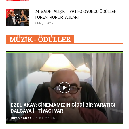
24. SADRİ ALIŞIK TİYATRO OYUNCU ÖDÜLLERİ
TÖRENİ RÖPORTAJLARI
9 Mayıs 2019
MÜZİK - ÖDÜLLER
EZEL AKAY: SİNEMAMIZIN CİDDİ BİR YARATICI
DALGAYA İHTİYACI VAR
Diren Sanat
-
7 Haziran 2020