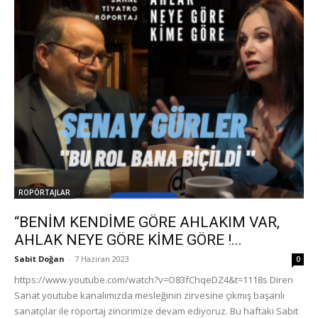
ROPÖRTAJLAR
“BENİM KENDİME GÖRE AHLAKIM VAR,
AHLAK NEYE GÖRE KİME GÖRE !...
Sabit Doğan
-
7 Haziran 2023
0
https://www.youtube.com/watch?v=O83fChqeDZ4&t=1118s Diren
Sanat youtube kanalımızda mesleğinin zirvesine çıkmış başarılı
sanatçılar ile röportaj zincirimize devam ediyoruz. Bu haftaki Sabit