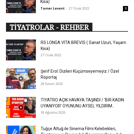
Kısa)
Tamer Levent
-
27 Ocak 2022
0
TİYATROLAR - REHBER
RS LONGA VITA BREVİS ( Sanat Uzun, Yaşam
Kısa)
27 Ocak 2022
Şerif Erol: Dizileri Küçümseyemeyiz / Özel
Röportaj
28 Kasım 2020
TİYATRO AÇIK HAVAYA TAŞINDI / ‘BİR KADIN
UYANIYOR’ OYUNUNU AYSEL YILDIRIM...
18 Ağustos 2020
Tuğçe Altuğ ile Sinema Filmi Kelebekleri,