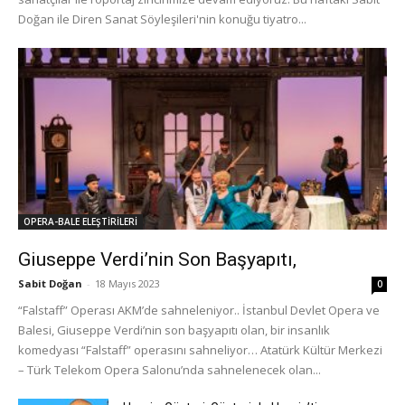
Doğan ile Diren Sanat Söyleşileri'nin konuğu tiyatro...
OPERA-BALE ELEŞTİRİLERİ
Giuseppe Verdi’nin Son Başyapıtı,
Sabit Doğan
-
18 Mayıs 2023
0
“Falstaff” Operası AKM’de sahneleniyor.. İstanbul Devlet Opera ve
Balesi, Giuseppe Verdi’nin son başyapıtı olan, bir insanlık
komedyası “Falstaff” operasını sahneliyor… Atatürk Kültür Merkezi
– Türk Telekom Opera Salonu’nda sahnelenecek olan...