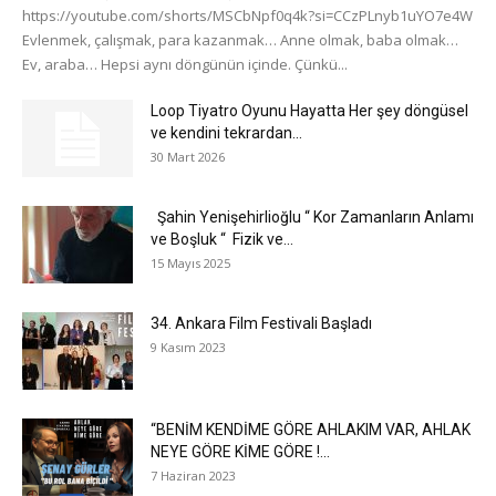
https://youtube.com/shorts/MSCbNpf0q4k?si=CCzPLnyb1uYO7e4W
Evlenmek, çalışmak, para kazanmak… Anne olmak, baba olmak…
Ev, araba… Hepsi aynı döngünün içinde. Çünkü...
Loop Tiyatro Oyunu Hayatta Her şey döngüsel
ve kendini tekrardan...
30 Mart 2026
Şahin Yenişehirlioğlu “ Kor Zamanların Anlamı
ve Boşluk “ Fizik ve...
15 Mayıs 2025
34. Ankara Film Festivali Başladı
9 Kasım 2023
“BENİM KENDİME GÖRE AHLAKIM VAR, AHLAK
NEYE GÖRE KİME GÖRE !...
7 Haziran 2023