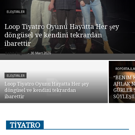
ELEŞTİRİLER
Loop Tiyatro Oyunu Hayatta Her şey
döngüsel ve kendini tekrardan
ibarettir
Sabit Doğan
-
30 Mart 2026
ROPÖRTAJLA
ELEŞTİRİLER
“BENİM 
Loop Tiyatro Oyunu Hayatta Her şey
AHLAK N
döngüsel ve kendini tekrardan
GÜRLER 
ibarettir
SÖYLEŞİ
TİYATRO