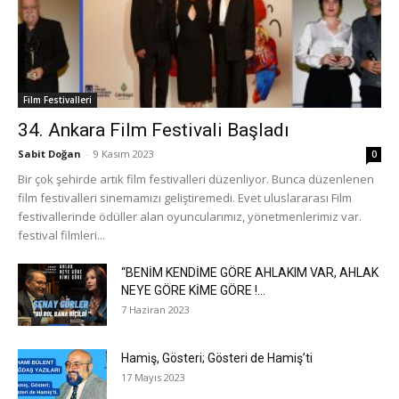
Film Festivalleri
34. Ankara Film Festivali Başladı
Sabit Doğan
-
9 Kasım 2023
0
Bir çok şehirde artık film festivalleri düzenliyor. Bunca düzenlenen
film festivalleri sinemamızı geliştiremedi. Evet uluslararası Film
festivallerinde ödüller alan oyuncularımız, yönetmenlerimiz var.
festival filmleri...
“BENİM KENDİME GÖRE AHLAKIM VAR, AHLAK
NEYE GÖRE KİME GÖRE !...
7 Haziran 2023
Hamiş, Gösteri; Gösteri de Hamiş’ti
17 Mayıs 2023