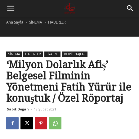
Ana Sayfa
SİNEMA
HABERLER
SİNEMA
HABERLER
TİYATRO
ROPÖRTAJLAR
‘Milyon Dolarlık Afiş’
Belgesel Filminin
Yönetmeni Fatih Yürür ile
konuştuk / Özel Röportaj
Sabit Doğan
-
18 Şubat 2021