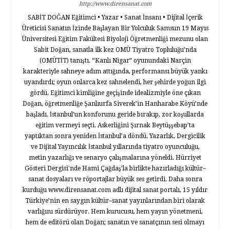
http://www.dirensanat.com
SABİT DOĞAN Eğitimci • Yazar • Sanat İnsanı • Dijital İçerik
Üreticisi Sanatın İzinde Başlayan Bir Yolculuk Samsun 19 Mayıs
Üniversitesi Eğitim Fakültesi Biyoloji Öğretmenliği mezunu olan
Sabit Doğan, sanatla ilk kez OMÜ Tiyatro Topluluğu’nda
(OMÜTİT) tanıştı. “Kanlı Nigar” oyunundaki Narçin
karakteriyle sahneye adım attığında, performansı büyük yankı
uyandırdı; oyun onlarca kez sahnelendi, her şehirde yoğun ilgi
gördü. Eğitimci kimliğine geçişinde idealizmiyle öne çıkan
Doğan, öğretmenliğe Şanlıurfa Siverek’in Hanharabe Köyü’nde
başladı. İstanbul’un konforunu geride bırakıp, zor koşullarda
eğitim vermeyi seçti. Askerliğini Şırnak Beytüşşebap’ta
yaptıktan sonra yeniden İstanbul’a döndü. Yazarlık, Dergicilik
ve Dijital Yayıncılık İstanbul yıllarında tiyatro oyunculuğu,
metin yazarlığı ve senaryo çalışmalarına yöneldi. Hürriyet
Gösteri Dergisi'nde Hami Çağdaş’la birlikte hazırladığı kültür–
sanat dosyaları ve röportajlar büyük ses getirdi. Daha sonra
kurduğu www.dirensanat.com adlı dijital sanat portalı, 15 yıldır
Türkiye’nin en saygın kültür–sanat yayınlarından biri olarak
varlığını sürdürüyor. Hem kurucusu, hem yayın yönetmeni,
hem de editörü olan Doğan; sanatın ve sanatçının sesi olmayı