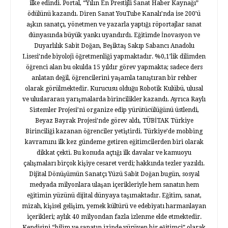
ilke edindi. Portal, “Yılın En Prestijli Sanat Haber Kaynağı”
ödülünü kazandı. Diren Sanat YouTube Kanalı’nda ise 200’ü
aşkın sanatçı, yönetmen ve yazarla yaptığı röportajlar sanat
dünyasında büyük yankı uyandırdı. Eğitimde İnovasyon ve
Duyarlılık Sabit Doğan, Beşiktaş Sakıp Sabancı Anadolu
Lisesi’nde biyoloji öğretmenliği yapmaktadır. %0,1’lik dilimden
öğrenci alan bu okulda 15 yıldır görev yapmakta; sadece ders
anlatan değil, öğrencilerini yaşamla tanıştıran bir rehber
olarak görülmektedir. Kurucusu olduğu Robotik Kulübü, ulusal
ve uluslararası yarışmalarda birincilikler kazandı. Ayrıca Raylı
Sistemler Projesi’ni organize edip yürütücülüğünü üstlendi,
Beyaz Bayrak Projesi’nde görev aldı, TÜBİTAK Türkiye
Birinciliği kazanan öğrenciler yetiştirdi. Türkiye’de mobbing
kavramını ilk kez gündeme getiren eğitimcilerden biri olarak
dikkat çekti. Bu konuda açtığı ilk davalar ve kamuoyu
çalışmaları birçok kişiye cesaret verdi; hakkında tezler yazıldı.
Dijital Dönüşümün Sanatçı Yüzü Sabit Doğan bugün, sosyal
medyada milyonlara ulaşan içerikleriyle hem sanatın hem
eğitimin yüzünü dijital dünyaya taşımaktadır. Eğitim, sanat,
mizah, kişisel gelişim, yemek kültürü ve edebiyatı harmanlayan
içerikleri; aylık 40 milyondan fazla izlenme elde etmektedir.
Kendisini “bilim ve sanatın izinde yürüyen bir eğitimci” olarak