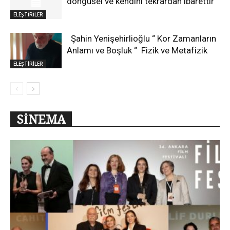
döngüsel ve kendini tekrardan ibarettir
ELEŞTİRİLER
Şahin Yenişehirlioğlu “ Kor Zamanların
Anlamı ve Boşluk “ Fizik ve Metafizik
ELEŞTİRİLER
SİNEMA