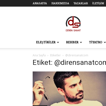
ANASAYFA
HAKKIMIZDA
YAZARLAR
İLETİŞİM
Diren
Sanat
–
Tiyatro,
Sinema,
Sahne
ELEŞTİRİLER
REHBER
TİYATRO
Sanatları
Ana Sayfa
Etiketler
@dirensanatcom
Etiket: @dirensanatco