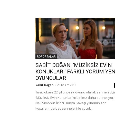
ROPÖRTAJLAR
SABİT DOĞAN: ‘MÜZİKSİZ EVİN
KONUKLARI’ FARKLI YORUM YEN
OYUNCULAR
Sabit Doğan
-
23 Kasım 2013
Tiyatrokare 22 yıl önce ilk oyunu olarak sahnelediği
‘Müziksiz Evin Konukları’nı bir kez daha sahneliyor.
Neil Simon’ın İkinci Dünya Savaşı yıllarının zor
koşullarında babaanneleri ile çocuk...