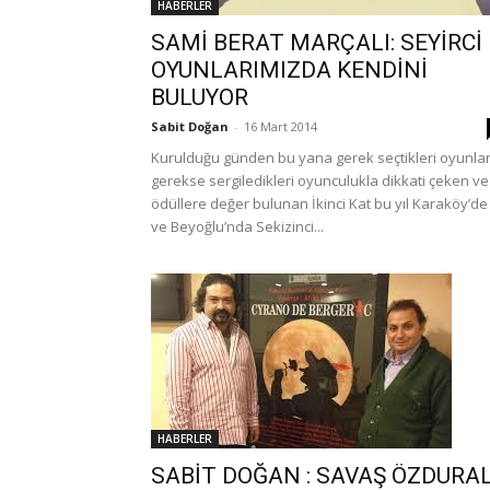
HABERLER
SAMİ BERAT MARÇALI: SEYİRCİ
OYUNLARIMIZDA KENDİNİ
BULUYOR
Sabit Doğan
-
16 Mart 2014
Kurulduğu günden bu yana gerek seçtikleri oyunla
gerekse sergiledikleri oyunculukla dikkati çeken ve
ödüllere değer bulunan İkinci Kat bu yıl Karaköy’de
ve Beyoğlu’nda Sekizinci...
HABERLER
SABİT DOĞAN : SAVAŞ ÖZDURA