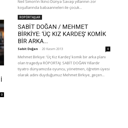
Neil Simon’ın İkinci Dünya Savaşı yıllarının zor
koşullarında babaanneleri ile çocuk...
ROPÖRTAJLAR
SABİT DOĞAN / MEHMET
BİRKİYE: ‘ÜÇ KIZ KARDEŞ’ KOMİK
BİR ARKA...
Sabit Doğan
-
20 Kasım 2013
0
Mehmet Birkiye: ‘Üç Kız Kardeş’ komik bir arka planı
olan tragedya RÖPORTAJ: SABİT DOĞAN Yıllardır
tiyatro dünyamızda oyuncu, yönetmen, öğretim üyesi
olarak adını duyduğumuz Mehmet Birkiye, geçen...
İ
0