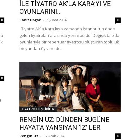
İLE TİYATRO AK’LA KARA’YI VE
OYUNLARINI...
Sabit Doğan
-
7 Şubat 2014
0
0
Tiyatro Ak’la Kara kısa zamanda İstanbul’un önde
da
gelen tiyatroları arasında yerini buldu. Değişik tarzda
uk
oyunlarıyla bir repertuar tiyatrosu oluşturan topluluk
bir yandan Cyrano de...
0
ı
TİYATRO ELEŞTİRİLERİ
RENGİN UZ: DÜNDEN BUGÜNE
HAYATA YANSIYAN ‘İZ’ LER
Rengin Uz
-
15 Ocak 2014
0