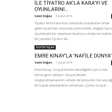
İLE TİYATRO AK’LA KARA’YI VE
OYUNLARINI...
Sabit Doğan
-
8 Şubat 2014
Tiyatro Ak’la Kara kısa zamanda İstanbul’un önde
gelen tiyatroları arasında yerini buldu. Değişik tarz
oyunlarıyla bir repertuar tiyatrosu oluşturan toplul
bir yandan Cyrano de...
ROPÖRTAJLAR
EMRE KINAY’LA 'NAFİLE DÜNYA'
Sabit Doğan
-
1 Şubat 2014
Emre Kınay: Sosyal devlet olmadığımız için o riski
kimse göze almıyor. Sosyal devlet
oluşturulmamasının sebebi de kimsenin risk alacağ
bir hayat standardının olmaması. Çünkü sosyal...