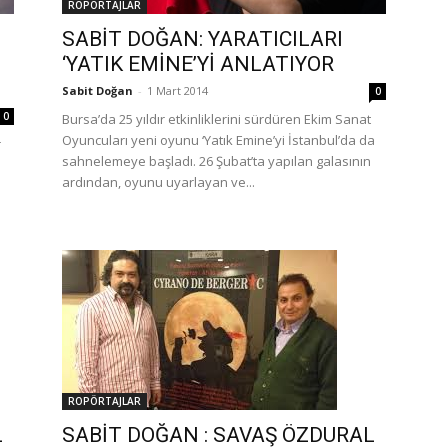
ROPÖRTAJLAR
SABİT DOĞAN: YARATICILARI
‘YATIK EMİNE’Yİ ANLATIYOR
Sabit Doğan
-
1 Mart 2014
0
0
Bursa’da 25 yıldır etkinliklerini sürdüren Ekim Sanat
Oyuncuları yeni oyunu ‘Yatık Emine’yi İstanbul’da da
r
sahnelemeye başladı. 26 Şubat’ta yapılan galasının
ardından, oyunu uyarlayan ve...
ROPÖRTAJLAR
L
SABİT DOĞAN : SAVAŞ ÖZDURAL