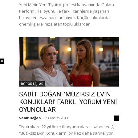
Yeni Metin Yeni Tiyatro' projesi kapsamında Galata
Perform ; 'İz' oyunu İle farklı tarihlerde yaşanan
hikayeleri eşzamanlı anlatıyor. Küçük salonlarda
önemli işlere imza atan topluluklardan...
0
ROPÖRTAJLAR
SABİT DOĞAN: 'MÜZİKSİZ EVİN
KONUKLARI' FARKLI YORUM YENİ
OYUNCULAR
Sabit Doğan
-
23 Kasım 2013
0
Tiyatrokare 22 yıl önce ilk oyunu olarak sahnelediği
‘Müziksiz Evin Konukları’nı bir kez daha sahneliyor.