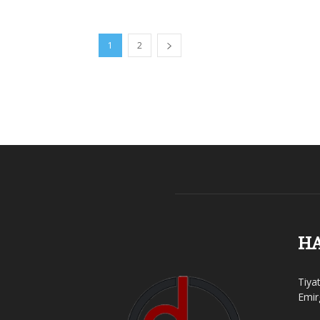
1
2
H
Tiya
Emir