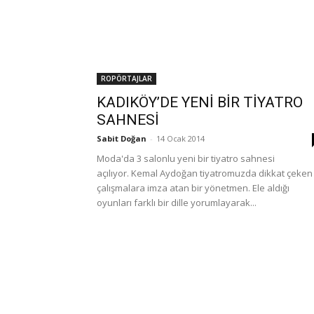
ROPÖRTAJLAR
KADIKÖY’DE YENİ BİR TİYATRO
SAHNESİ
Sabit Doğan
-
14 Ocak 2014
Moda'da 3 salonlu yeni bir tiyatro sahnesi
açılıyor. Kemal Aydoğan tiyatromuzda dikkat çeken
çalışmalara imza atan bir yönetmen. Ele aldığı
oyunları farklı bir dille yorumlayarak...