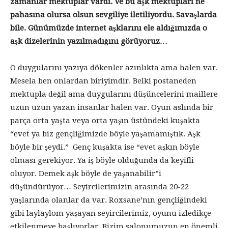
zamanlar mektuplar vardı. Ve bu aşk mektupları ne
pahasına olursa olsun sevgiliye iletiliyordu. Savaşlarda
bile. Günümüzde internet aşklarını ele aldığımızda o
aşk dizelerinin yazılmadığını görüyoruz…
O duygularını yazıya dökenler azınlıkta ama halen var.
Mesela ben onlardan biriyimdir. Belki postaneden
mektupla değil ama duygularını düşüncelerini maillere
uzun uzun yazan insanlar halen var. Oyun aslında bir
parça orta yaşta veya orta yaşın üstündeki kuşakta
“evet ya biz gençliğimizde böyle yaşamamıştık. Aşk
böyle bir şeydi.” Genç kuşakta ise “evet aşkın böyle
olması gerekiyor. Ya iş böyle olduğunda da keyifli
oluyor. Demek aşk böyle de yaşanabilir”i
düşündürüyor… Seyircilerimizin arasında 20-22
yaşlarında olanlar da var. Roxsane’nın gençliğindeki
gibi laylaylom yaşayan seyircilerimiz, oyunu izledikçe
etkilenmeye başlıyorlar. Bizim salonumuzun en önemli