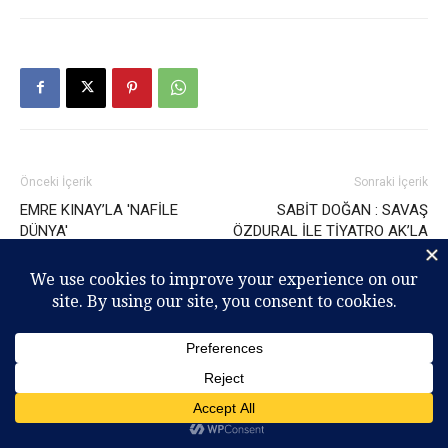
Önceki İçerik
Sonraki İçerik
EMRE KINAY’LA 'NAFİLE
SABİT DOĞAN : SAVAŞ
DÜNYA'
ÖZDURAL İLE TİYATRO AK’LA
KARA’YI VE OYUNLARINI
KONUŞTUK