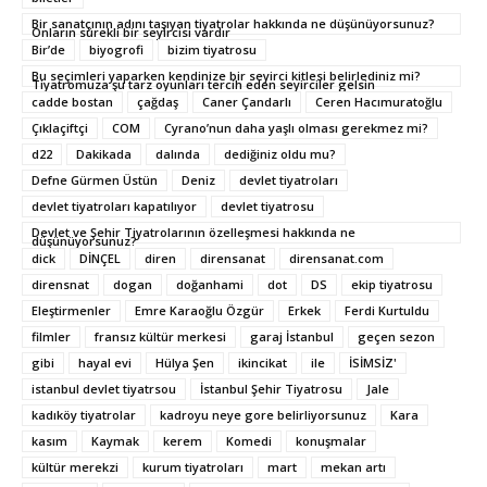
Bir sanatçının adını taşıyan tiyatrolar hakkında ne düşünüyorsunuz?
Onların sürekli bir seyircisi vardır
Bir’de
biyogrofi
bizim tiyatrosu
Bu seçimleri yaparken kendinize bir seyirci kitlesi belirlediniz mi?
Tiyatromuza şu tarz oyunları tercih eden seyirciler gelsin
cadde bostan
çağdaş
Caner Çandarlı
Ceren Hacımuratoğlu
Çıklaçiftçi
COM
Cyrano’nun daha yaşlı olması gerekmez mi?
d22
Dakikada
dalında
dediğiniz oldu mu?
Defne Gürmen Üstün
Deniz
devlet tiyatroları
devlet tiyatroları kapatılıyor
devlet tiyatrosu
Devlet ve Şehir Tiyatrolarının özelleşmesi hakkında ne
düşünüyorsunuz?
dick
DİNÇEL
diren
dirensanat
dirensanat.com
dirensnat
dogan
doğanhami
dot
DS
ekip tiyatrosu
Eleştirmenler
Emre Karaoğlu Özgür
Erkek
Ferdi Kurtuldu
filmler
fransız kültür merkesi
garaj İstanbul
geçen sezon
gibi
hayal evi
Hülya Şen
ikincikat
ile
İSİMSİZ'
istanbul devlet tiyatrsou
İstanbul Şehir Tiyatrosu
Jale
kadıköy tiyatrolar
kadroyu neye gore belirliyorsunuz
Kara
kasım
Kaymak
kerem
Komedi
konuşmalar
kültür merekzi
kurum tiyatroları
mart
mekan artı