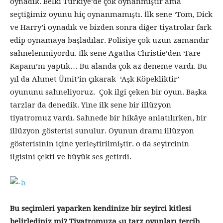
oynadık. Belki Türkiye’de çok oynanmıştır ama
seçtiğimiz oyunu hiç oynanmamıştı. İlk sene ‘Tom, Dick
ve Harry’i oynadık ve bizden sonra diğer tiyatrolar fark
edip oynamaya başladılar. Polisiye çok uzun zamandır
sahnelenmiyordu. İlk sene Agatha Christie’den ‘Fare
Kapanı’nı yaptık… Bu alanda çok az deneme vardı. Bu
yıl da Ahmet Ümit’in çıkarak ‘Aşk Köpekliktir’
oyununu sahneliyoruz. Çok ilgi çeken bir oyun. Başka
tarzlar da denedik. Yine ilk sene bir illüzyon
tiyatromuz vardı. Sahnede bir hikâye anlatılırken, bir
illüzyon gösterisi sunulur. Oyunun dramı illüzyon
gösterisinin içine yerleştirilmiştir. o da seyircinin
ilgisini çekti ve büyük ses getirdi.
Bu seçimleri yaparken kendinize bir seyirci kitlesi
belirlediniz mi? Tiyatromuza şu tarz oyunları tercih