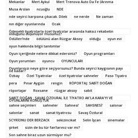
Mekanlar
Mert Aykul
Mert Trenova Auto Da Fe (Arınma
Musa Arslan
ncuoğlu
NDE
nde seyirci karşısına çıkacak. Dilek
ne nerde
Ne zaman
nın diğer oyunlarında
Ocak
Ödenekli tiyatrolarla özel tiyatrolar arasında haksız rekabetin
olduğunu düşünüyor musunuz?
Ödülleri’nde
ödülünü alan Rüzgar Aksoy
olduğu
oyun evi
oyun hakkında bilgii tanıtımlar
Oyun içeriğinde nelere dikkat edersiniz?
Oyun programları
Oyun yorumları
oyuncu
OYUNCULARI
Oyunlarınızı neye göre seçiyorsunuz? Bunda seyirci kaygısının payı
ne kadar?
Özbay
Özel Tiyatrolar
özel tiyatrolar sahneler
Paso Tiyatro
pera
Pınar Aygün
rengin
RÖPORTAJ: SABİT DOĞAN
röportajar
Roxsane
rûzgar aksoy
sabit
SABİT DOĞAN : SAVAŞ ÖZDURAL İLE TİYATRO AK'LA KARA'YI VE
OYUNLARINI KONUŞTUK
sahne seçimleri
sahneler
Sahnesi’
SAHSNESİ'
salonar
salonlar
sanat
sanat tiyatrosu
Savaş Özdural
SCYRİONU DER BERZACK
sekizincikat
Selin İşcan
sinemalar
şirket
sizin de bu tür fan’larınız var mı?
Son sahne biraz uzun sürmüyor mu?