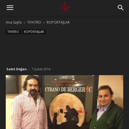
Ana Sayfa
TİYATRO
ROPÖRTAJLAR
TİYATRO
ROPÖRTAJLAR
SABİT DOĞAN : SAVAŞ ÖZDURAL
İLE TİYATRO AK’LA KARA’YI VE
OYUNLARINI KONUŞTUK
Sabit Doğan
-
7 Şubat 2014