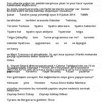
Son yıllarda yoğun bir şekilde karşımıza çıkan ‘in your face’ oyunlar
hakkındaki düşünceniz....
Şu anda repertuarınızda çok farklı tarzlarda oyunlar var. Günün
birinde belirli tarzda kalmayı düşünüyor musunuz?
Şubat
Tanık’ın yazıp yönettiği oyun 6-9 Şubat 2014
TANRI
tarafından
tarihleri arasında Üsküdar
Tekintaş
Terzinin Türküsü
tiyatro
tiyatro akla kara
tiyatro haberleri
Tiyatro hal
tiyatro oyun atölyesi
Tiyatrolar
tolga
Tolga Çıklaçiftçi
tom
Turne programınız var mı?
turneler
üsküdar tiyatrosu
uygulaması
uz
ve
ve Ayşegül
ve hanry
ve Mert Trenova rol almaktadır. Üç ayrı kısa oyunun 3 farklı mekanda
geçtiği üçlemenin dekor tasarım ve
Video
X . Veysel DikerX @dirensanatcomX * Çökme Tehlikesi’nde ise 13 ve
15 yaşlarındaki ZeynepX * YirmiX 2013 OyunlarıX 2014 oyunlarıX
3MOTAX AfifeX akX ak'la kara tiyatro oyunlarıX ak'la kara tiyatrosu
nas
yapılmıştır
Yardımcı
Yaşar ilksavaş
Yazan
yazarlar
Yeri gelmişken sorayım: Rol dağılımlarını neye göre yapıyorsunuz?
Yılmazer
yine
Yöneten
Yunus Emre Kültür Merkezi
yüzyıllar öncesinin bu romantik yapıtını seçme nedenizi sormak
istiyorum.
Zeynep Deniz Özbay
Zeynep Göktay Dilbaz
‘Cyrano de Bergerac’a gelelim: Önce