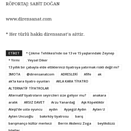
RÖPORTAJ: SABİT DOĞAN
www.dirensanat.com
* Her türlü hakkı dirensanat’a aittir.
ETİKET
* Çökme Tehlikesi’nde ise 13 ve 15 yaşlarındaki Zeynep
* Yirmi
. Veysel Diker
13 yıllık bir çabayla elde ettiklerinizi tiyatroya yatırmak riskli değil mi?
3MOTA
@dirensanatcom
ADRESLERİ
Afife
ak
ak'la kara tiyatro oyunları
AKLA KARA TİYATRO
ALTERNATİF TİYATROLAR
Alternatif tiyatroların seyircileri size geliyor mu?
anakara
aralık
ARSIZ DAVET
Arzu Yanardağ
Aşk Köpekliktir
Ateşi)’de usta oyuncu
aydın
Ayşegül Aydın
Ayten U
Ayten Uncuoğlu
bakırköy tiyatrosu
barış
barışmanço kültür merkezi
Berrin Akdeniz Zoga
beylikdüzü
biletler