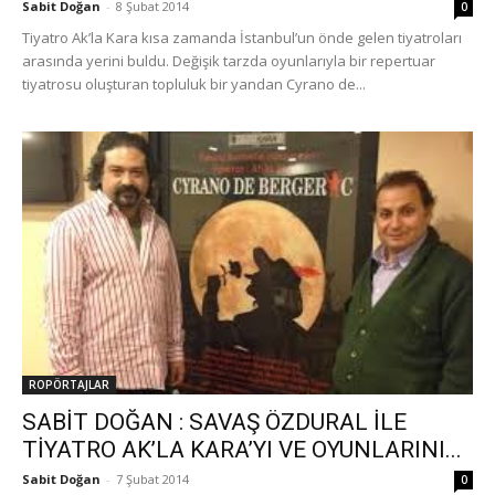
Sabit Doğan
-
8 Şubat 2014
0
Tiyatro Ak’la Kara kısa zamanda İstanbul’un önde gelen tiyatroları
arasında yerini buldu. Değişik tarzda oyunlarıyla bir repertuar
tiyatrosu oluşturan topluluk bir yandan Cyrano de...
ROPÖRTAJLAR
SABİT DOĞAN : SAVAŞ ÖZDURAL İLE
TİYATRO AK’LA KARA’YI VE OYUNLARINI...
Sabit Doğan
-
7 Şubat 2014
0