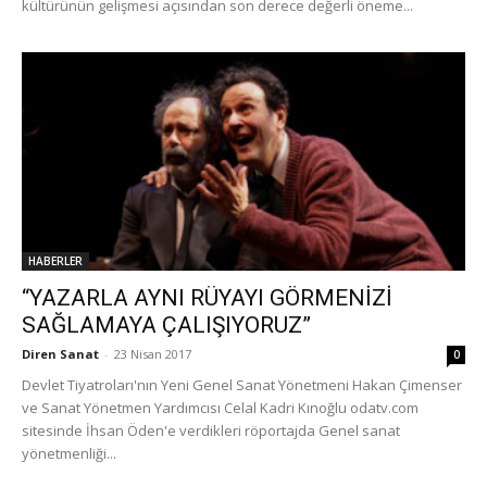
kültürünün gelişmesi açısından son derece değerli öneme...
HABERLER
“YAZARLA AYNI RÜYAYI GÖRMENİZİ
SAĞLAMAYA ÇALIŞIYORUZ”
Diren Sanat
-
23 Nisan 2017
0
Devlet Tiyatroları'nın Yeni Genel Sanat Yönetmeni Hakan Çimenser
ve Sanat Yönetmen Yardımcısı Celal Kadri Kınoğlu odatv.com
sitesinde İhsan Öden'e verdikleri röportajda Genel sanat
yönetmenliği...