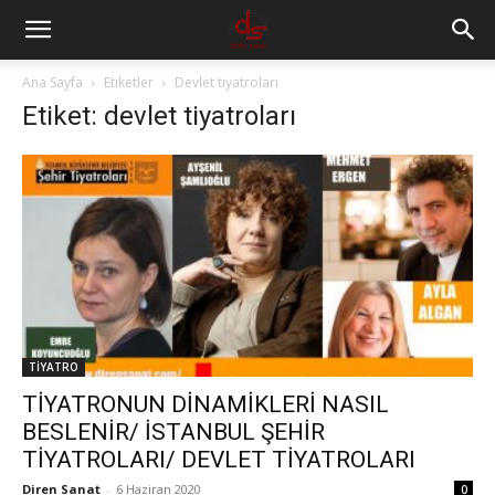
Ana Sayfa
Etiketler
Devlet tiyatroları
Etiket: devlet tiyatroları
TİYATRO
TİYATRONUN DİNAMİKLERİ NASIL
BESLENİR/ İSTANBUL ŞEHİR
TİYATROLARI/ DEVLET TİYATROLARI
Diren Sanat
-
6 Haziran 2020
0