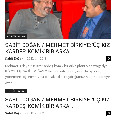
ROPÖRTAJLAR
SABİT DOĞAN / MEHMET BİRKİYE: ‘ÜÇ KIZ
KARDEŞ’ KOMİK BİR ARKA...
Sabit Doğan
-
20 Kasım 2013
0
Mehmet Birkiye: ‘Üç Kız Kardeş’ komik bir arka planı olan tragedya
RÖPORTAJ: SABİT DOĞAN Yıllardır tiyatro dünyamızda oyuncu,
yönetmen, öğretim üyesi olarak adını duyduğumuz Mehmet Birkiye,
geçen...
ROPÖRTAJLAR
SABİT DOĞAN / MEHMET BİRKİYE: ‘ÜÇ KIZ
KARDEŞ’ KOMİK BİR ARKA...
Sabit Doğan
-
20 Kasım 2013
0