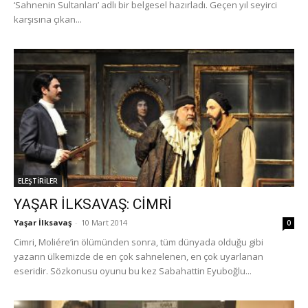
‘Sahnenin Sultanları’ adlı bir belgesel hazırladı. Geçen yıl seyirci
karşısına çıkan...
ELEŞTİRİLER
YAŞAR İLKSAVAŞ: CİMRİ
Yaşar İlksavaş
-
10 Mart 2014
0
Cimri, Moliére’in ölümünden sonra, tüm dünyada olduğu gibi
yazarın ülkemizde de en çok sahnelenen, en çok uyarlanan
eseridir. Sözkonusu oyunu bu kez Sabahattin Eyuboğlu...