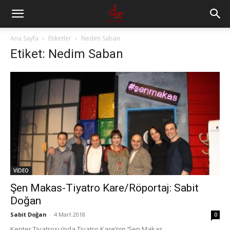
Ana Sayfa
Etiketler
Nedim Saban
Etiket: Nedim Saban
VİDEO
Şen Makas-Tiyatro Kare/Röportaj: Sabit
Doğan
Sabit Doğan
-
4 Mart 2018
0
Kenter Tiyatrosu’nda Tiyatro Kare’nin ‘Şen Makas