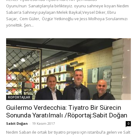
Oyunu’nun Sanatçılarıyla birlikteyiz. oyunu sahneye koyan Nedim
Saban’a Sahneyi paylaşan Melek Baykal,Veysel Diker, Ebru
Saçar, Cem Güler, Özgür Yetkinoğlu ve Jess Molhoya Sorularımızı
yönelttik. Şen...
ROPÖRTAJLAR
Guilermo Verdecchia: Tiyatro Bir Sürecin
Sonunda Yaratılmalı /Röportaj:Sabit Doğan
Sabit Doğan
-
19 Kasım 2017
0
Nedim Saban ile ortak bir tiyatro projesi için istanbul’a gelen ve Salt