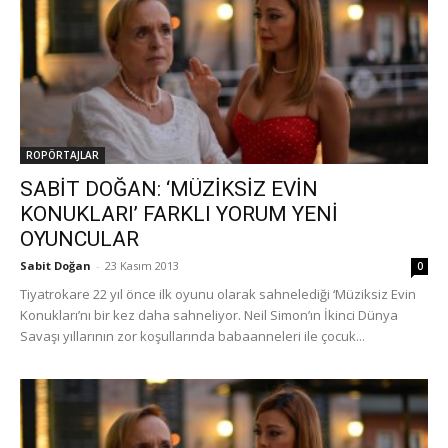
ROPÖRTAJLAR
SABİT DOĞAN: ‘MÜZİKSİZ EVİN
KONUKLARI’ FARKLI YORUM YENİ
OYUNCULAR
Sabit Doğan
-
23 Kasım 2013
0
Tiyatrokare 22 yıl önce ilk oyunu olarak sahnelediği ‘Müziksiz Evin
Konukları’nı bir kez daha sahneliyor. Neil Simon’ın İkinci Dünya
Savaşı yıllarının zor koşullarında babaanneleri ile çocuk...