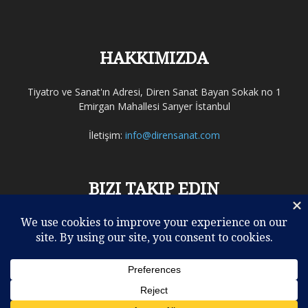
HAKKIMIZDA
Tiyatro ve Sanat'ın Adresi, Diren Sanat Bayan Sokak no 1
Emirgan Mahallesi Sarıyer İstanbul
İletişim:
info@dirensanat.com
BIZI TAKIP EDIN
ELEŞTİRİLER
REHBER
TİYATRO
SİNEMA
MÜZİK
OPERA – BALE
DİĞERLERİ
KULİSTEN
VİDEO
YAZARLAR