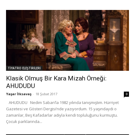
TİYATRO ELEŞTİRİLERİ
Klasik Olmuş Bir Kara Mizah Örneği:
AHUDUDU
Yaşar İlksavaş
-
18 Şubat 2017
0
AHUDUDU Nedim Saban’la 1982 yılında tanışmıştım. Hürriyet
Gazetesi ve Gösteri Dergisi’nde yazıyordum. 15 yaşındaydı o
zamanlar, Beş Kafadarlar adıyla kendi topluluğunu kurmuştu.
Çocuk parklarında...