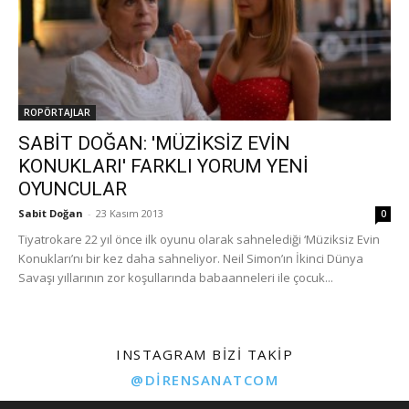
ROPÖRTAJLAR
SABİT DOĞAN: 'MÜZİKSİZ EVİN
KONUKLARI' FARKLI YORUM YENİ
OYUNCULAR
Sabit Doğan
-
23 Kasım 2013
0
Tiyatrokare 22 yıl önce ilk oyunu olarak sahnelediği ‘Müziksiz Evin
Konukları’nı bir kez daha sahneliyor. Neil Simon’ın İkinci Dünya
Savaşı yıllarının zor koşullarında babaanneleri ile çocuk...
INSTAGRAM BIZI TAKIP
@DIRENSANATCOM