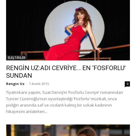
ELEŞTİRİLER
RENGİN UZ:ADI CEVRİYE… EN ‘FOSFORLU’
SUNDAN
Rengin Uz
-
7 Aralık 2015
0
Tiyatrokare yapımı, Suat Derviş’in ‘Fosforlu Cevriye’ romanından
Tuncer Cücenoğlu’nun oyunlaştırdığı ‘Fosforlu’ müzikali, onca
pisliğin arasında saf ve vicdanlı kalmış bir sokak kadınının
hikayesini anlatırken...