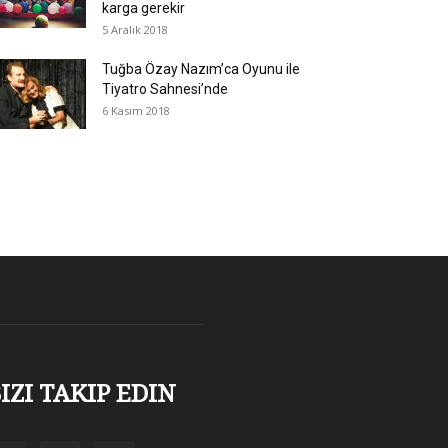
karga gerekir
5 Aralık 2018
Tuğba Özay Nazım’ca Oyunu ile
Tiyatro Sahnesi’nde
6 Kasım 2018
IZI TAKIP EDIN