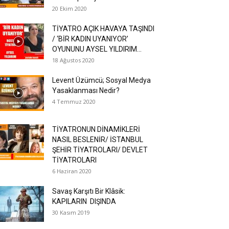
20 Ekim 2020
TİYATRO AÇIK HAVAYA TAŞINDI
/ ‘BİR KADIN UYANIYOR’
OYUNUNU AYSEL YILDIRIM...
18 Ağustos 2020
Levent Üzümcü; Sosyal Medya
Yasaklanması Nedir?
4 Temmuz 2020
TİYATRONUN DİNAMİKLERİ
NASIL BESLENİR/ İSTANBUL
ŞEHİR TİYATROLARI/ DEVLET
TİYATROLARI
6 Haziran 2020
Savaş Karşıtı Bir Klâsik:
KAPILARIN DIŞINDA
30 Kasım 2019