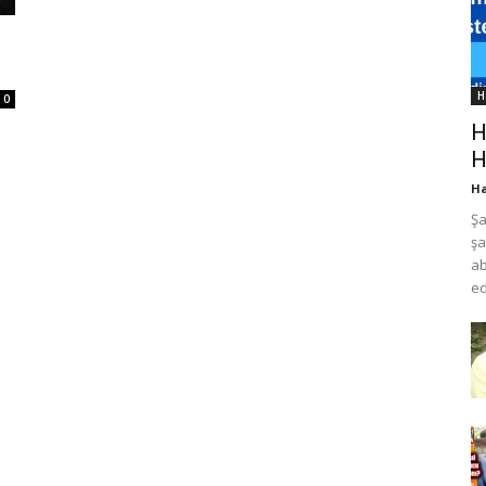
H
0
H
H
Ha
Şa
şa
ab
ed