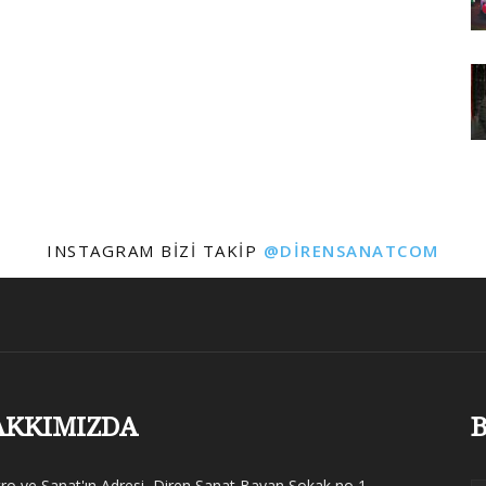
INSTAGRAM BIZI TAKIP
@DIRENSANATCOM
AKKIMIZDA
B
tro ve Sanat'ın Adresi, Diren Sanat Bayan Sokak no 1