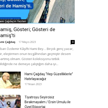
ami Çağdaş'ın Yazıları
amiş, Gösteri; Gösteri de
amiş’ti
mi Çağdaş
-
17 Mayıs 2023
0
ban Özdemir Kâşifti Hami Bey… Birçok genç yazar,
ir, eleştirmen onun tezgâhından geçmiştir desem
artmış olmam. Gösteri koleksiyonu tetkik
ildiğinde ne demeye çalıştığım daha iyi...
Hami Çağdaş “Hep Güzelliklerle”
Hatırlayacağız
17 Nisan 2023
Tiyatroyu Seyircisiz
Bırakmayalım / Ersin Umulu ile
Özel Röportaj