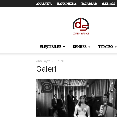
ANASAYFA
HAKKIMIZDA
YAZARLAR
İLETİŞİM
Diren
Sanat
–
Tiyatro,
Sinema,
Sahne
ELEŞTİRİLER
REHBER
TİYATRO
Sanatları
Ana Sayfa
Galeri
Galeri