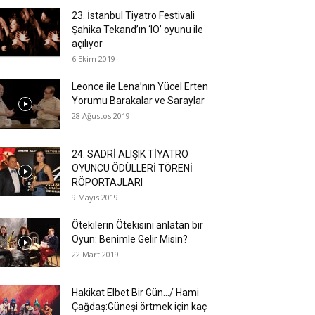
23. İstanbul Tiyatro Festivali
Şahika Tekand’ın ‘IO’ oyunu ile
açılıyor
6 Ekim 2019
Leonce ile Lena’nın Yücel Erten
Yorumu Barakalar ve Saraylar
28 Ağustos 2019
24. SADRİ ALIŞIK TİYATRO
OYUNCU ÖDÜLLERİ TÖRENİ
RÖPORTAJLARI
9 Mayıs 2019
Ötekilerin Ötekisini anlatan bir
Oyun: Benimle Gelir Misin?
22 Mart 2019
Hakikat Elbet Bir Gün…/ Hami
Çağdaş:Güneşi örtmek için kaç