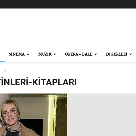
SİNEMA
MÜZİK
OPERA – BALE
DİĞERLERİ
ları
INLERI-KITAPLARI