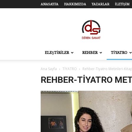
ANASAYFA
HAKKIMIZDA
YAZARLAR
İLETİŞİM
Diren
Sanat
–
Tiyatro,
Sinema,
Sahne
ELEŞTİRİLER
REHBER
TİYATRO
Sanatları
Ana Sayfa
TİYATRO
Rehber-Tiyatro Metinleri-Kitap
REHBER-TIYATRO MET