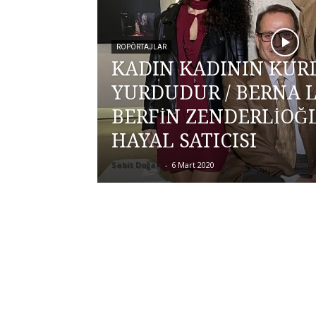
ROPÖRTAJLAR
KADIN KADININ KURD
YURDUDUR / BERNA L
BERFİN ZENDERLİOĞL
HAYAL SATICISI
Sabit Doğan
-
6 Mart 2020