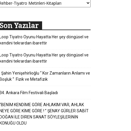
Son Yazılar
Loop Tiyatro Oyunu Hayatta Her şey döngüsel ve
kendini tekrardan ibarettir
Loop Tiyatro Oyunu Hayatta Her şey döngüsel ve
kendini tekrardan ibarettir
Şahin Yenişehirlioğlu “ Kor Zamanların Anlamı ve
Boşluk “ Fizik ve Metafizik
34. Ankara Film Festivali Başladı
“BENİM KENDİME GÖRE AHLAKIM VAR, AHLAK
NEYE GÖRE KİME GÖRE ! ” ŞENAY GÜRLER SABİT
DOĞAN İLE DİREN SANAT SÖYLEŞİLERİNİN
KONUĞU OLDU