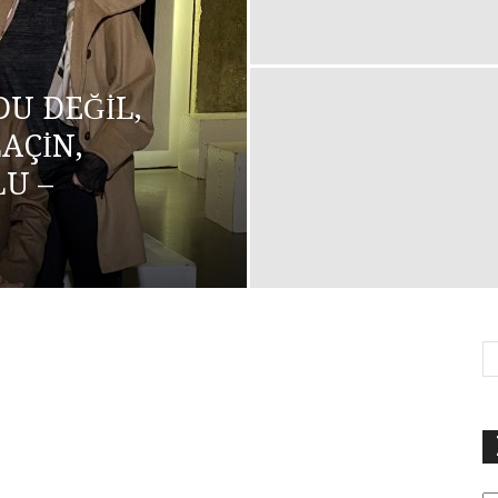
U DEĞİL,
AÇİN,
U –
Ka