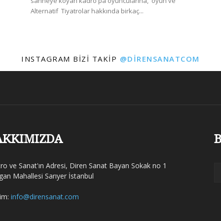
sahneye koyan kadro pa oyuncularına, oyun ve
Alternatif Tiyatrolar hakkında birkaç...
INSTAGRAM BIZI TAKIP
@DIRENSANATCOM
AKKIMIZDA
B
tro ve Sanat'ın Adresi, Diren Sanat Bayan Sokak no 1
gan Mahallesi Sarıyer İstanbul
şim:
info@dirensanat.com