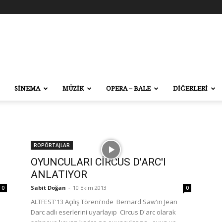
SİNEMA
MÜZİK
OPERA – BALE
DİĞERLERİ
ROPÖRTAJLAR
OYUNCULARI CİRCUS D'ARC'I
ANLATIYOR
Sabit Doğan
-
10 Ekim 2013
0
0
ALTFEST'13 Açılış Töreni'nde Bernard Saw'ın Jean
Darc adlı eserlerini uyarlayıp Circus D'arc olarak