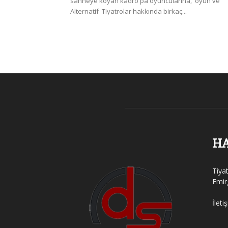
sahneye koyan kadro pa oyuncularına, oyun ve
Alternatif Tiyatrolar hakkında birkaç...
H
Tiya
Emir
İleti