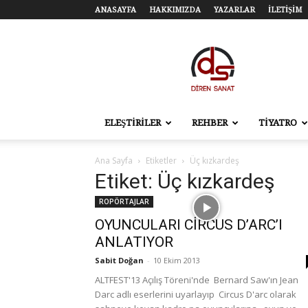
ANASAYFA
HAKKIMIZDA
YAZARLAR
İLETİŞİM
Diren
Sanat
–
Tiyatro,
Sinema,
Sahne
ELEŞTİRİLER
REHBER
TİYATRO
Sanatları
Ana Sayfa
Etiketler
Üç kızkardeş
Etiket: Üç kızkardeş
ROPÖRTAJLAR
OYUNCULARI CİRCUS D’ARC’I
ANLATIYOR
Sabit Doğan
-
10 Ekim 2013
ALTFEST'13 Açılış Töreni'nde Bernard Saw'ın Jean
Darc adlı eserlerini uyarlayıp Circus D'arc olarak