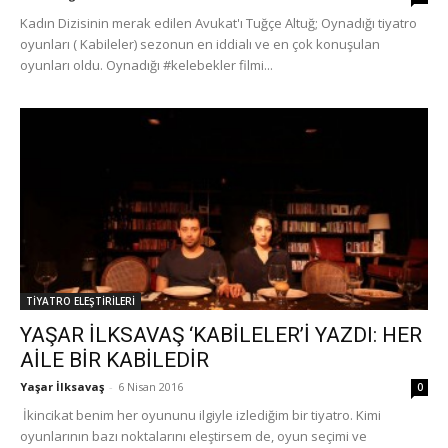
Kadın Dizisinin merak edilen Avukat'ı Tuğçe Altuğ; Oynadığı tiyatro
oyunları ( Kabileler) sezonun en iddialı ve en çok konuşulan
oyunları oldu. Oynadığı #kelebekler filmi...
TİYATRO ELEŞTİRİLERİ
YAŞAR İLKSAVAŞ ‘KABİLELER’İ YAZDI: HER
AİLE BİR KABİLEDİR
Yaşar İlksavaş
-
6 Nisan 2016
0
İkincikat benim her oyununu ilgiyle izlediğim bir tiyatro. Kimi
oyunlarının bazı noktalarını eleştirsem de, oyun seçimi ve