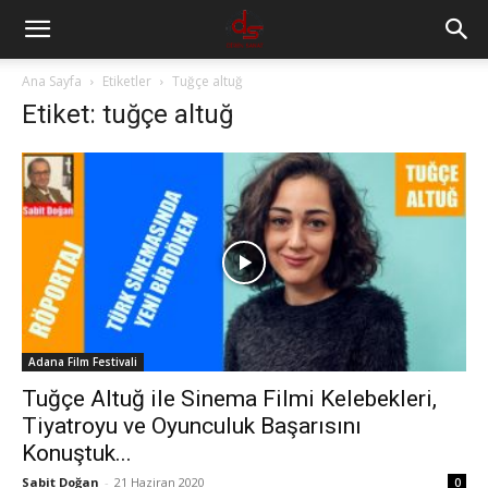
Ana Sayfa
Etiketler
Tuğçe altuğ
Etiket: tuğçe altuğ
Adana Film Festivali
Tuğçe Altuğ ile Sinema Filmi Kelebekleri,
Tiyatroyu ve Oyunculuk Başarısını
Konuştuk...
Sabit Doğan
-
21 Haziran 2020
0