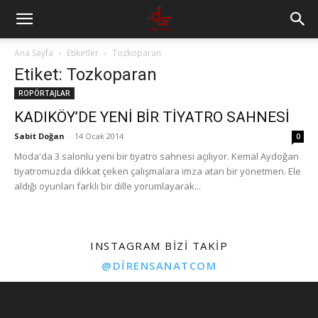
Ana Sayfa
Etiketler
Tozkoparan
Etiket: Tozkoparan
ROPÖRTAJLAR
KADIKÖY’DE YENİ BİR TİYATRO SAHNESİ
Sabit Doğan
-
14 Ocak 2014
0
Moda'da 3 salonlu yeni bir tiyatro sahnesi açılıyor. Kemal Aydoğan
tiyatromuzda dikkat çeken çalışmalara imza atan bir yönetmen. Ele
aldığı oyunları farklı bir dille yorumlayarak...
INSTAGRAM BIZI TAKIP
@DIRENSANATCOM