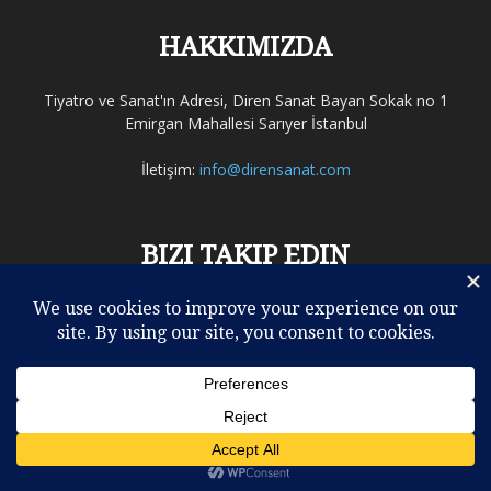
HAKKIMIZDA
Tiyatro ve Sanat'ın Adresi, Diren Sanat Bayan Sokak no 1
Emirgan Mahallesi Sarıyer İstanbul
İletişim:
info@dirensanat.com
BIZI TAKIP EDIN
ELEŞTİRİLER
REHBER
TİYATRO
SİNEMA
MÜZİK
OPERA – BALE
DİĞERLERİ
KULİSTEN
VİDEO
YAZARLAR
© Copyright 2016 - Diren Sanat