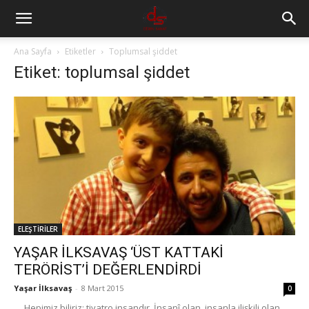
Ana Sayfa
Etiketler
Toplumsal şiddet
Etiket: toplumsal şiddet
ELEŞTİRİLER
YAŞAR İLKSAVAŞ ‘ÜST KATTAKİ
TERÖRİST’İ DEĞERLENDİRDİ
Yaşar İlksavaş
-
8 Mart 2015
0
Hepimiz biliriz: tiyatro insandır. İnsanî olan, insanla ilişkili olan