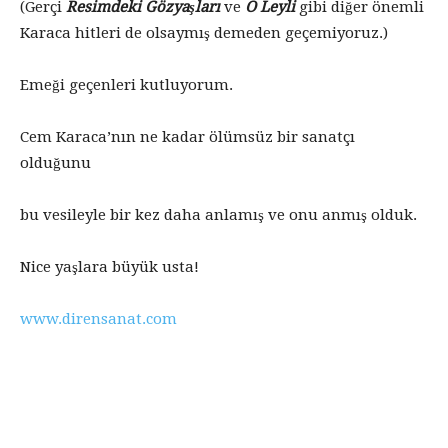
(Gerçi
Resimdeki Gözyaşları
ve
O Leyli
gibi diğer önemli
Karaca hitleri de olsaymış demeden geçemiyoruz.)
Emeği geçenleri kutluyorum.
Cem Karaca’nın ne kadar ölümsüz bir sanatçı
olduğunu
bu vesileyle bir kez daha anlamış ve onu anmış olduk.
Nice yaşlara büyük usta!
www.dirensanat.com
cem karaca ile ilgili aramalar
cem karaca
youtube