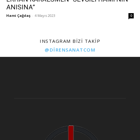
ANISINA”
Hami Çağdaş
-
4 Mayıs 2023
0
INSTAGRAM BIZI TAKIP
@DIRENSANATCOM