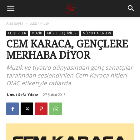
Ana Sayfa
ELEŞTİRİLER
ELEŞTİRİLER
MÜZİK
MÜZİK ELEŞTİRİLERİ
MÜZİK HABERLERi
CEM KARACA, GENÇLERE
MERHABA DİYOR
Müzik ve tiyatro dünyasından genç sanatçılar
tarafından seslendirilen Cem Karaca hitleri
DMC etiketiyle raflarda.
Umut Sefa Yıldız
-
27 Şubat 2018