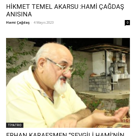
HİKMET TEMEL AKARSU :HAMİ ÇAĞDAŞ
ANISINA
Hami Çağdaş
-
4 Mayıs 2023
0
TİYATRO
ERHAN KARAESMEN “SEVGİLİ HAMİ’NİN