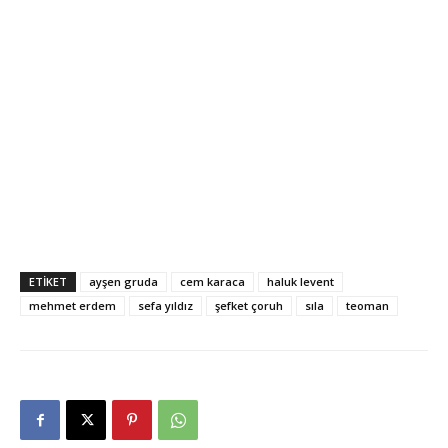
cem karaca
hayatı
cem karaca
şarkılar
ilkim
karaca
cem karaca
neden öldü
cem karaca
kimdir
ETİKET
ayşen gruda
cem karaca
haluk levent
mehmet erdem
sefa yıldız
şefket çoruh
sıla
teoman