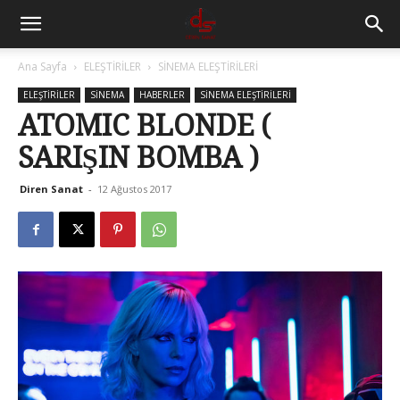
Ana Sayfa
ELEŞTİRİLER
SİNEMA ELEŞTİRİLERİ
ELEŞTİRİLER
SİNEMA
HABERLER
SİNEMA ELEŞTİRİLERİ
ATOMIC BLONDE (
SARIŞIN BOMBA )
Diren Sanat
-
12 Ağustos 2017