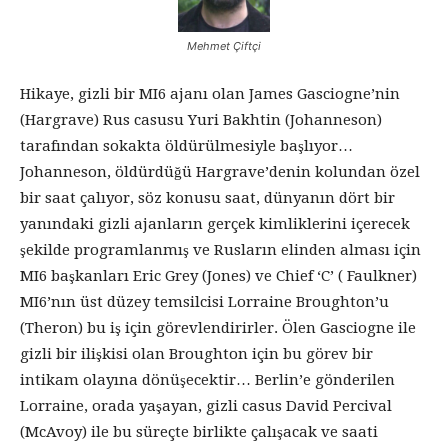
Mehmet Çiftçi
Hikaye, gizli bir MI6 ajanı olan James Gasciogne’nin
(Hargrave) Rus casusu Yuri Bakhtin (Johanneson)
tarafından sokakta öldürülmesiyle başlıyor…
Johanneson, öldürdüğü Hargrave’denin kolundan özel
bir saat çalıyor, söz konusu saat, dünyanın dört bir
yanındaki gizli ajanların gerçek kimliklerini içerecek
şekilde programlanmış ve Rusların elinden alması için
MI6 başkanları Eric Grey (Jones) ve Chief ‘C’ ( Faulkner)
MI6’nın üst düzey temsilcisi Lorraine Broughton’u
(Theron) bu iş için görevlendirirler. Ölen Gasciogne ile
gizli bir ilişkisi olan Broughton için bu görev bir
intikam olayına dönüşecektir… Berlin’e gönderilen
Lorraine, orada yaşayan, gizli casus David Percival
(McAvoy) ile bu süreçte birlikte çalışacak ve saati