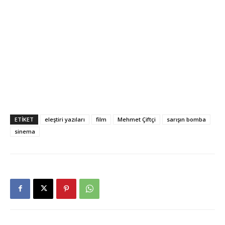
sarışın bomba filminin oyuncıları, sarışın bomba film
hakkında eleştiriler,sarışın bomba filmi hakkında
yorumlar, sarışın bomba filminin konusu, sarışın
bomba filmi hakkında değerlendirme yazıları, sarışın
bomba film izle, sarışın bomba filminin
yönetmeni,Charlize Theron oynadığı sarışın bomba
filmi yakında sinemalarda, charlize theron filmleri,
ETİKET
eleştiri yazıları
film
Mehmet Çiftçi
sarışın bomba
sinema