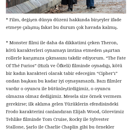
* Film, değişen dünya düzeni hakkında birşeyler ifade
etmeye çalışmış fakat bu durum çok havada kalmış.
* Monster filmi ile daha da dikkatimi çeken Theron,
kötü karakterleri oynamayı imtina etmeden şaşırtan
rollerle karşımıza çıkmasını takdir ediyorum. “The Fate
Of Thé Furios” (Hızlı ve Öfkeli) filminde oynadığı, kötü
bir kadın karakteri olarak tabir edeceğim “Cipher’ı”
ondan başkası bu kadar iyi oynayamazdı. Bazı filmler
vardır o oyuncu ile bütünleştirdiğimiz, o oyuncu
olmazsa olmaz dediğimiz. Mesela size örnek vermem
gerekirse; ilk aklıma gelen Yüzüklerin efendisindeki
Frodo karakterini canlandıran Elijah Wood, Görevimiz
Tehlike filminde Tom Cruise, Rocky ile Sylvester
Stallone, Şarlo ile Charlie Chaplin gibi bu örnekler