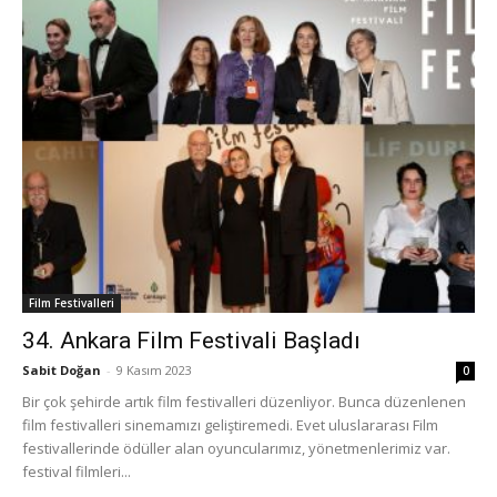
Film Festivalleri
34. Ankara Film Festivali Başladı
Sabit Doğan
-
9 Kasım 2023
0
Bir çok şehirde artık film festivalleri düzenliyor. Bunca düzenlenen
film festivalleri sinemamızı geliştiremedi. Evet uluslararası Film
festivallerinde ödüller alan oyuncularımız, yönetmenlerimiz var.
festival filmleri...