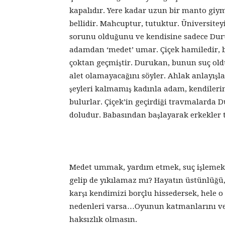
kapalıdır. Yere kadar uzun bir manto giym
bellidir. Mahcuptur, tutuktur. Üniversitey
sorunu olduğunu ve kendisine sadece Duruk
adamdan ‘medet’ umar. Çiçek hamiledir, b
çoktan geçmiştir. Durukan, bunun suç old
alet olamayacağını söyler. Ahlak anlayışla
şeyleri kalmamış kadınla adam, kendileri
bulurlar. Çiçek’in geçirdiği travmalarda 
doludur. Babasından başlayarak erkekler t
Medet ummak, yardım etmek, suç işlemek…
gelip de yıkılamaz mı? Hayatın üstünlüğü
karşı kendimizi borçlu hissedersek, hele 
nedenleri varsa…Oyunun katmanlarını ve s
haksızlık olmasın.