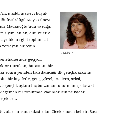
ek’in, maddi manevi büyük
a dönüştürdüğü Maya Cüneyt
Deniz Madanoğlu’nun yazdığı,
. Oyun, ahlak, dini ve etik
 ayrılıkları gibi toplumsal
 zorlayan bir oyun.
RENGİN UZ
enehanesinde geçiyor.
ktor Durukan, burasının bir
ar sonra yeniden karşılaşacağı ilk gençlik aşkının
lte bir kıyafetle, genç, güzel, modern, seksi,
k ve gençlik aşkını hiç bir zaman unutmamış olacak!
kek egemen bir toplumda kadınlar için ne kadar
gerçekler…
evuları arasına sıkıştırılan Çiçek kapıda belirir. Başı