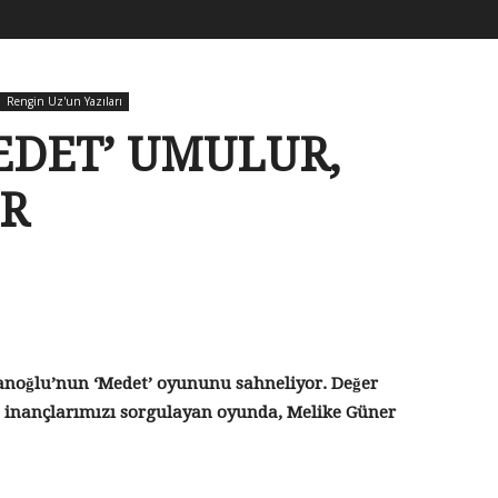
Rengin Uz'un Yazıları
EDET’ UMULUR,
İR
anoğlu’nun ‘Medet’ oyununu sahneliyor. Değer
zı, inançlarımızı sorgulayan oyunda, Melike Güner