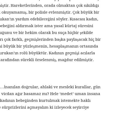
iştir. Hareketlerinden, orada olmaktan çok sıkıldığı
i okuyamamış, bir polisle evlenmiştir. Çok büyük bir
an’ın yardım edebileceğini söyler. Kısacası kadın,
ebeğini aldırmak ister ama yasal kürtaj süresini
uğunu ve bir hekim olarak bu suça hiçbir şekilde
rı çok farklı, geçmişlerinden başka paylaşacak hiç bir
ni büyük bir yüzleşmenin, hesaplaşmanın ortasında
Durukan’ın rolü büyüktür. Kadının geçmişi acılarla
arafından sürekli örselenmiş, mağdur edilmiştir.
İnanılan doğrular, ahlaki ve mesleki kurallar, gün
, vicdan ağır basamaz mı? Hele ‘medet’ uman insana
o kadının bebeğinden kurtulmak istemekte haklı
ürprizlerini açmayalım ki izleyecek seyirciye