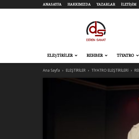
ANASAYFA
HAKKIMIZDA
YAZARLAR
İLETİŞİM
Diren
Sanat
–
Tiyatro,
Sinema,
Sahne
ELEŞTİRİLER
REHBER
TİYATRO
Sanatları
Ana Sayfa
ELEŞTİRİLER
TİYATRO ELEŞTİRİLERİ
RE