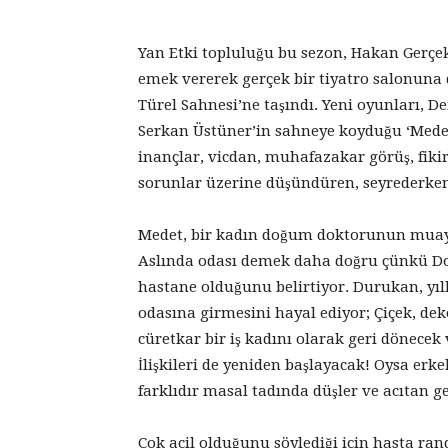
Yan Etki topluluğu bu sezon, Hakan Gerç
emek vererek gerçek bir tiyatro salonun
Türel Sahnesi’ne taşındı. Yeni oyunları, 
Serkan Üstüner’in sahneye koyduğu ‘Medet’
inançlar, vicdan, muhafazakar görüş, fikir
sorunlar üzerine düşündüren, seyrederken
Medet, bir kadın doğum doktorunun muay
Aslında odası demek daha doğru çünkü Do
hastane olduğunu belirtiyor. Durukan, yıll
odasına girmesini hayal ediyor; Çiçek, deko
cüretkar bir iş kadını olarak geri dönece
İlişkileri de yeniden başlayacak! Oysa er
farklıdır masal tadında düşler ve acıtan 
Çok acil olduğunu söylediği için hasta rand