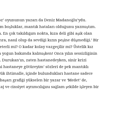
‘Poz’ oyununun yazarı da Deniz Madanoğlu’ydu.
 boşluklar, mantık hataları olduğunu yazmıştım.
 En çok takıldığım nokta, kıza deli gibi aşık olan
a, nasıl olup da sevdiği kızın peşine düşmediği.’ Bir
eterli mi? O kadar kolay vazgeçilir mi? Üstelik kız
n yoğun bakımda kalmışken! Onca yılın sessizliğinin
 Durukan’ın, zaten hastanedeyken, sinir krizi
ni hastaneye götüreyim’ sözleri de pek mantıklı
ük ihtimalle, içinde bulundukları hastane sadece
şarı grafiği yükselen bir yazar ve ‘Medet’ de,
aj ve cinsiyet ayrımcılığını sağlam şekilde işleyen bir