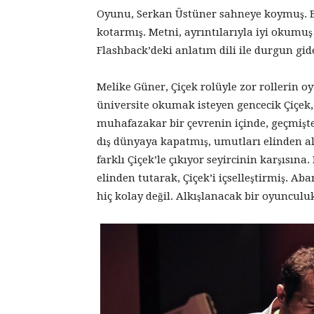
Oyunu, Serkan Üstüner sahneye koymuş. Bol
kotarmış. Metni, ayrıntılarıyla iyi okumu
Flashback’deki anlatım dili ile durgun gi
Melike Güner, Çiçek rolüyle zor rollerin 
üniversite okumak isteyen gencecik Çiçek,
muhafazakar bir çevrenin içinde, geçmişte
dış dünyaya kapatmış, umutları elinden al
farklı Çiçek’le çıkıyor seyircinin karşısın
elinden tutarak, Çiçek’i içselleştirmiş. A
hiç kolay değil. Alkışlanacak bir oyunculuk