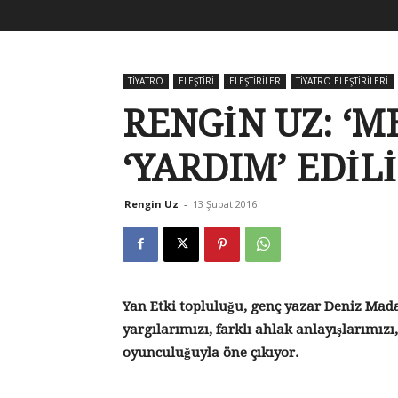
TİYATRO
ELEŞTİRİ
ELEŞTİRİLER
TİYATRO ELEŞTİRİLERİ
RENGİN UZ: ‘M
‘YARDIM’ EDİL
Rengin Uz
-
13 Şubat 2016
Yan Etki topluluğu, genç yazar Deniz Mad
yargılarımızı, farklı ahlak anlayışlarımı
oyunculuğuyla öne çıkıyor.