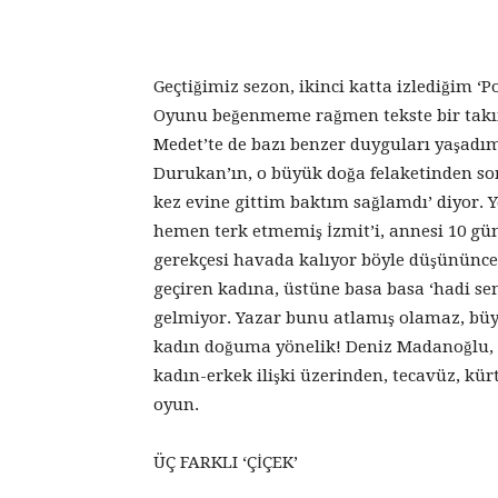
Geçtiğimiz sezon, ikinci katta izlediğim 
Oyunu beğenmeme rağmen tekste bir takım
Medet’te de bazı benzer duyguları yaşadım.
Durukan’ın, o büyük doğa felaketinden sonr
kez evine gittim baktım sağlamdı’ diyor. Y
hemen terk etmemiş İzmit’i, annesi 10 gü
gerekçesi havada kalıyor böyle düşününce.
geçiren kadına, üstüne basa basa ‘hadi se
gelmiyor. Yazar bunu atlamış olamaz, büy
kadın doğuma yönelik! Deniz Madanoğlu, ba
kadın-erkek ilişki üzerinden, tecavüz, kürt
oyun.
ÜÇ FARKLI ‘ÇİÇEK’