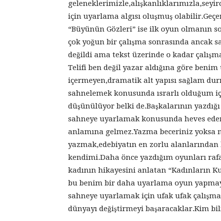
geleneklerimizle,alışkanlıklarımızla,seyir
için uyarlama algısı oluşmuş olabilir.Geç
“Büyünün Gözleri” ise ilk oyun olmanın 
çok yoğun bir çalışma sonrasında ancak s
değildi ama tekst üzerinde o kadar çalışma
Telifi ben değil yazar aldığına göre ben
içermeyen,dramatik alt yapısı sağlam dur
sahnelemek konusunda ısrarlı olduğum iç
düşünülüyor belki de.Başkalarının yazdığı 
sahneye uyarlamak konusunda heves eders
anlamına gelmez.Yazma beceriniz yoksa ne
yazmak,edebiyatın en zorlu alanlarından b
kendimi.Daha önce yazdığım oyunları rafa 
kadının hikayesini anlatan “Kadınların
bu benim bir daha uyarlama oyun yapmay
sahneye uyarlamak için ufak ufak çalışmaya
dünyayı değiştirmeyi başaracaklar.Kim bil