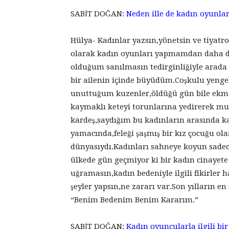
SABİT DOĞAN
: Neden ille de kadın oyunla
Hülya- Kadınlar yazsın,yönetsin ve tiyatro 
olarak kadın oyunları yapmamdan daha doğ
olduğum sanılmasın tedirginliğiyle arada
bir ailenin içinde büyüdüm.Coşkulu yengele
unuttuğum kuzenler,öldüğü gün bile ekme
kaymaklı keteyi torunlarına yedirerek mut
kardeş,saydığım bu kadınların arasında k
yamacında,feleği şaşmış bir kız çocuğu ola
dünyasıydı.Kadınları sahneye koyun sadece
ülkede gün geçmiyor ki bir kadın cinayete
uğramasın,kadın bedeniyle ilgili fikirler h
şeyler yapsın,ne zararı var.Son yılların e
“Benim Bedenim Benim Kararım.”
SABİT DOĞAN:
Kadın oyuncularla ilgili bir