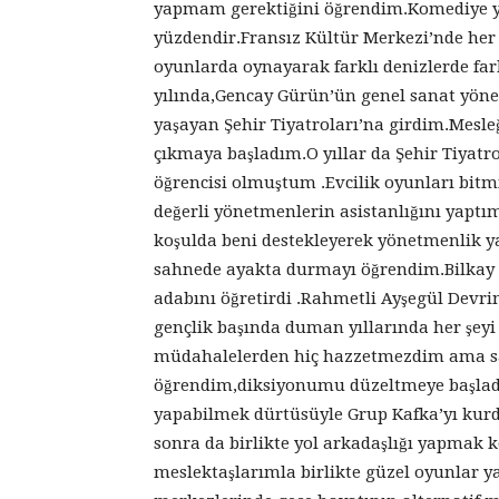
yapmam gerektiğini öğrendim.Komediye y
yüzdendir.Fransız Kültür Merkezi’nde her
oyunlarda oynayarak farklı denizlerde far
yılında,Gencay Gürün’ün genel sanat yönet
yaşayan Şehir Tiyatroları’na girdim.Mesle
çıkmaya başladım.O yıllar da Şehir Tiyatro
öğrencisi olmuştum .Evcilik oyunları bitm
değerli yönetmenlerin asistanlığını yapt
koşulda beni destekleyerek yönetmenlik 
sahnede ayakta durmayı öğrendim.Bilkay
adabını öğretirdi .Rahmetli Ayşegül Devr
gençlik başında duman yıllarında her şeyi 
müdahalelerden hiç hazzetmezdim ama s
öğrendim,diksiyonumu düzeltmeye başladı
yapabilmek dürtüsüyle Grup Kafka’yı kur
sonra da birlikte yol arkadaşlığı yapmak
meslektaşlarımla birlikte güzel oyunlar ya