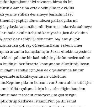
atkınlığım,komediyi sevmem biraz da bu
 türlü aşamasına ortak olduğum tek kişilik
klı yüzme stilleri denemeye başladım.1990
menliği yaptığı dönemde,en parlak yıllarını
ği layıkıyla yapan,önemli tiyatro ustalarıyla sahneye
ları hala okul niteliğini koruyordu ,ben de okulun
iş,gerçek ev sahipliği dönemim başlamıştı.Çok
ım,onlardan çok şey öğrendim.Başar Sabuncu,her
yapma arzumu kamçılamıştır.Sezai Altekin sayesinde
 Tekben şahane bir kadındı,hiç yüksünmeden sahne
im bulduğu her fırsatta konuşmamı düzeltirdi.İnsan
bildiğini sandığı için,ben de o yaşlarımda bu tür
ayesinde artikülasyonun ne olduğunu
m.Hepsine şükran borcum var.Sonra alternatif işler
dum.Birlikte çalışmak için heveslendiğim,bundan
 konusunda tereddüt etmeyeceğim çok sevgili
ptık Grup Kafka’da.İstanbul’un çeşitli sanat