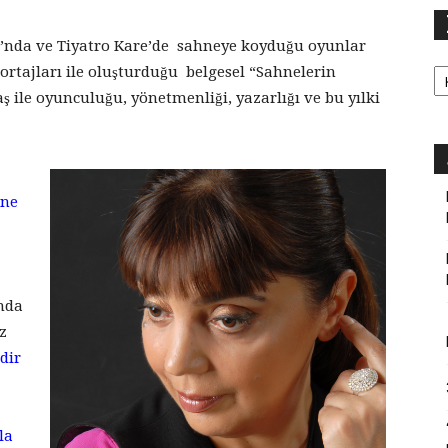
ı’nda ve Tiyatro Kare’de sahneye koyduğu oyunlar
Ka
rtajları ile oluşturduğu belgesel “Sahnelerin
ş ile oyunculuğu, yönetmenliği, yazarlığı ve bu yılki
 ne
mda
z
dir
la