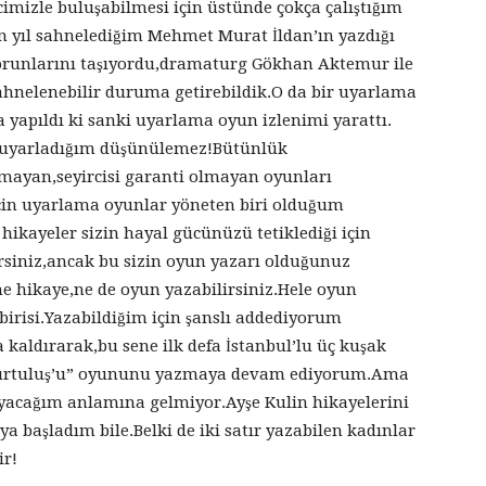
cimizle buluşabilmesi için üstünde çokça çalıştığım
en yıl sahnelediğim Mehmet Murat İldan’ın yazdığı
sorunlarını taşıyordu,dramaturg Gökhan Aktemur ile
ahnelenebilir duruma getirebildik.O da bir uyarlama
 yapıldı ki sanki uyarlama oyun izlenimi yarattı.
im uyarladığım düşünülemez!Bütünlük
mayan,seyircisi garanti olmayan oyunları
in uyarlama oyunlar yöneten biri olduğum
hikayeler sizin hayal gücünüzü tetiklediği için
iniz,ancak bu sizin oyun yazarı olduğunuz
 hikaye,ne de oyun yazabilirsiniz.Hele oyun
irisi.Yazabildiğim için şanslı addediyorum
kaldırarak,bu sene ilk defa İstanbul’lu üç kuşak
 Kurtuluş’u” oyununu yazmaya devam ediyorum.Ama
acağım anlamına gelmiyor.Ayşe Kulin hikayelerini
 başladım bile.Belki de iki satır yazabilen kadınlar
ir!