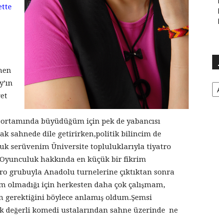
ette
men
Ar
y’ın
et
ile ortamında büyüdüğüm için pek de yabancısı
 sahnede dile getirirken,politik bilincim de
uk serüvenim Üniversite topluluklarıyla tiyatro
i.Oyunculuk hakkında en küçük bir fikrim
ro grubuyla Anadolu turnelerine çıktıktan sonra
m olmadığı için herkesten daha çok çalışmam,
m gerektiğini böylece anlamış oldum.Şemsi
ok değerli komedi ustalarından sahne üzerinde ne