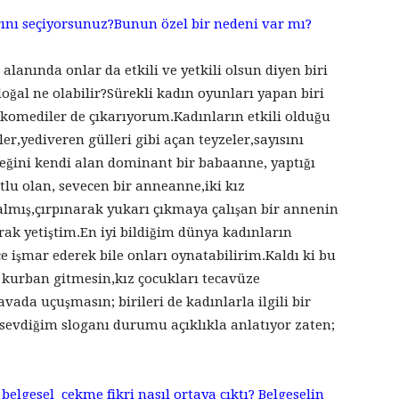
rını seçiyorsunuz?Bunun özel bir nedeni var mı?
alanında onlar da etkili ve yetkili olsun diyen biri
al ne olabilir?Sürekli kadın oyunları yapan biri
 komediler de çıkarıyorum.Kadınların etkili olduğu
r,yediveren gülleri gibi açan teyzeler,sayısını
ğini kendi alan dominant bir babaanne, yaptığı
lu olan, sevecen bir anneanne,iki kız
almış,çırpınarak yukarı çıkmaya çalışan bir annenin
rak yetiştim.En iyi bildiğim dünya kadınların
 işmar ederek bile onları oynatabilirim.Kaldı ki bu
 kurban gitmesin,kız çocukları tecavüze
avada uçuşmasın; birileri de kadınlarla ilgili bir
n sevdiğim sloganı durumu açıklıkla anlatıyor zaten;
 belgesel çekme fikri nasıl ortaya çıktı? Belgeselin