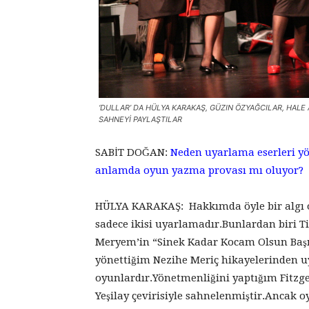
‘DULLAR’ DA HÜLYA KARAKAŞ, GÜZIN ÖZYAĞCILAR, HALE A
SAHNEYİ PAYLAŞTILAR
SABİT DOĞAN:
Neden uyarlama eserleri yö
anlamda oyun yazma provası mı oluyor?
HÜLYA KARAKAŞ: Hakkımda öyle bir algı o
sadece ikisi uyarlamadır.Bunlardan biri T
Meryem’in “Sinek Kadar Kocam Olsun Başım
yönettiğim Nezihe Meriç hikayelerinden uy
oyunlardır.Yönetmenliğini yaptığım Fitzge
Yeşilay çevirisiyle sahnelenmiştir.Ancak 