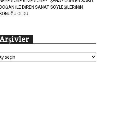
NEYE GÖRE KİME GÖRE ! ” ŞENAY GÜRLER SABİT
DOĞAN İLE DİREN SANAT SÖYLEŞİLERİNİN
KONUĞU OLDU
Arşivler
şivler