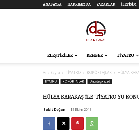
ANASAYFA
HAKKIMIZDA
YAZARLAR
İLETİŞİM
Diren
Sanat
–
Tiyatro,
Sinema,
Sahne
ELEŞTİRİLER
REHBER
TİYATRO
Sanatları
Ana Sayfa
TİYATRO
ROPÖRTAJLAR
HÜLYA KARA
TİYATRO
ROPÖRTAJLAR
Uncategorized
HÜLYA KARAKAŞ İLE 'TİYATRO'YU KO
Sabit Doğan
-
15 Ekim 2013