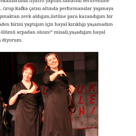
mekanlarında tiyatro yaptım.Sanatsal serüvenime
ti. Grup Kafka çatısı altında performanslar yapmaya
pmaktan zevk aldığım,üstüne para kazandığım bir
nden birini yaptığım için hayal kırıklığı yaşamadım
ölümü arpadan olsun!” misali,yaşadığım hayal
un diyorum.