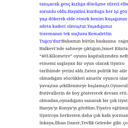
tanışarak genç kızlığa dönüşme süreci elb
sorunlu oldu.Hayalini kurduğu her işi göz
yaşı dökerek elde etmek benim kuşağımın
adeta kaderi olmuştur.Yaşadığımız
travmanın tek suçlusu Kemalettin
Tuğcu’dur!
Babamın bütün baskısına rağ
Halkevi’nde sahneye çıktığım,İsmet Künta
“403.Kilometre” oyunu kapitalizmden nefr
etmemi sağlayan bir oyun olarak tiyatro
tarihimde yerini aldı.Zaten politik bir a
olmadığım sözcükleri amatör oyuncu olarak
yavaştan şekillenmeye başlamıştı.Oyuncul
festivallerin de boy göstererek devam ett
olmadan,oynadığımı sanarak bir çok tiyat
Hanya’yı Konya’yı gördüm.Tiyatro eğitimi
tiyatroya herkesten daha çok kafa yorma
İnkaya,İlhan Daner,Tevfik Gelenbe gibi ç