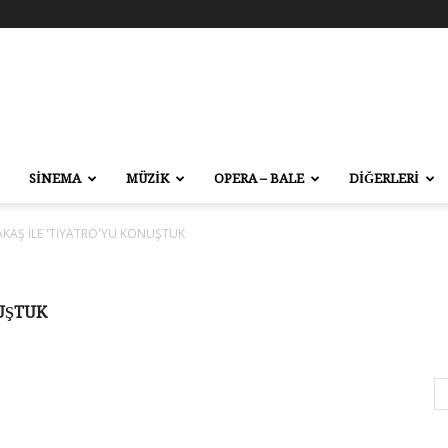
SİNEMA
MÜZİK
OPERA – BALE
DİĞERLERİ
KAŞ İLE 'TİYATRO'YU KONUŞTUK
NUŞTUK