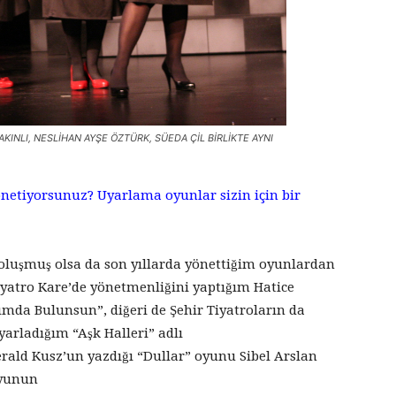
KINLI, NESLİHAN AYŞE ÖZTÜRK, SÜEDA ÇİL BİRLİKTE AYNI
netiyorsunuz? Uyarlama oyunlar sizin için bir
luşmuş olsa da son yıllarda yönettiğim oyunlardan
iyatro Kare’de yönetmenliğini yaptığım Hatice
da Bulunsun”, diğeri de Şehir Tiyatroların da
arladığım “Aşk Halleri” adlı
rald Kusz’un yazdığı “Dullar” oyunu Sibel Arslan
oyunun