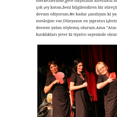
merkezlerinde,gece hayatının alternatif 
çok şey katan,beni bilgilendiren bir süreç
devam ediyorum.Ne kadar şanslıyım ki ya
mesleğim var.Dünyanın en yıpratıcı işleri
dersem yalan söylemiş olurum.Ama ”Atın 
kırıklıkları yeter ki tiyatro sayesinde ols