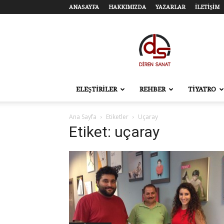
ANASAYFA
HAKKIMIZDA
YAZARLAR
İLETİŞİM
Diren
Sanat
–
Tiyatro,
Sinema,
Sahne
ELEŞTİRİLER
REHBER
TİYATRO
Sanatları
Ana Sayfa
Etiketler
Uçaray
Etiket: uçaray