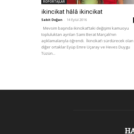
ROPÖRTAJLAR
ikincikat hâlâ ikincikat
Sabit Doğan
-
14 Eylül 2016
Mevsim başında ikincikat’taki değişimi kamuoyu
topluluktan ayrılan Sami Berat Marçalı’nın
açıklamalarıyla öğrendi. İkincikat’ı sürdürecek olan
diğer ortaklar Eyüp Emre Uçaray ve Heves Duygu
Tüzün...
H