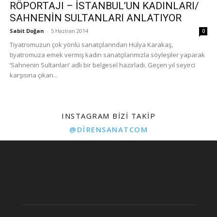
RÖPORTAJI – İSTANBUL’UN KADINLARI/
SAHNENİN SULTANLARI ANLATIYOR
Sabit Doğan
-
5 Haziran 2014
0
Tiyatromuzun çok yönlü sanatçılarından Hülya Karakaş,
tiyatromuza emek vermiş kadın sanatçılarımızla söyleşiler yaparak
‘Sahnenin Sultanları’ adlı bir belgesel hazırladı. Geçen yıl seyirci
karşısına çıkan...
INSTAGRAM BIZI TAKIP
@DIRENSANATCOM