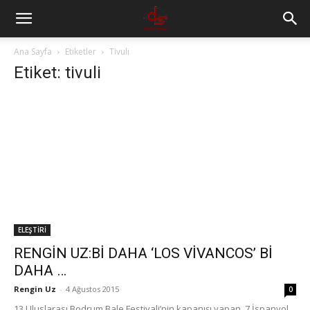
Ana Sayfa
Etiketler
Tivuli
Etiket: tivuli
ELEŞTİRİ
RENGİN UZ:Bİ DAHA ‘LOS VİVANCOS’ Bİ
DAHA …
Rengin Uz
-
4 Ağustos 2015
0
13.Uluslarası Bodrum Bale Festivali’nin kapanışı yapan, 7 İspanyol
kardeşin kurduğu, dünyaca ünlü Los Vivancos topluluğu, festivale
damgasını vurdu. Gösterinin sonunda ‘Bi daha’ diyerek 4...
INSTAGRAM BIZI TAKIP
@DIRENSANATCOM