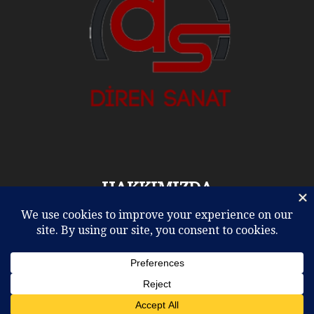
HAKKIMIZDA
Tiyatro ve Sanat'ın Adresi, Diren Sanat Bayan Sokak no 1
Emirgan Mahallesi Sarıyer İstanbul
İletişim:
info@dirensanat.com
BIZI TAKIP EDIN
ELEŞTİRİLER
REHBER
TİYATRO
SİNEMA
MÜZİK
OPERA – BALE
DİĞERLERİ
KULİSTEN
VİDEO
YAZARLAR