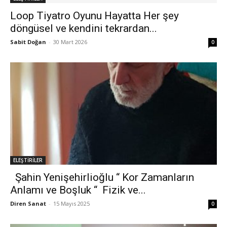
Loop Tiyatro Oyunu Hayatta Her şey
döngüsel ve kendini tekrardan...
Sabit Doğan
-
30 Mart 2026
0
ELEŞTİRİLER
Şahin Yenişehirlioğlu “ Kor Zamanların
Anlamı ve Boşluk “ Fizik ve...
Diren Sanat
-
15 Mayıs 2025
0