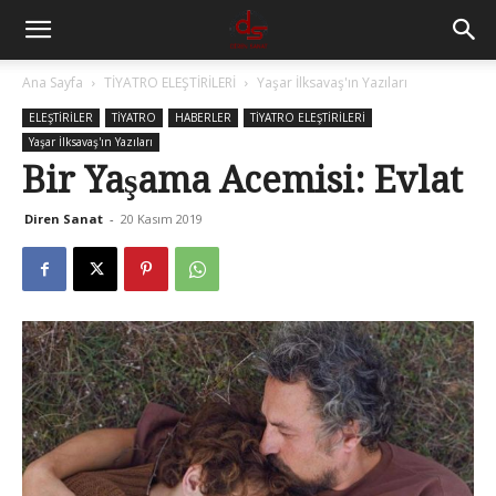
Ana Sayfa
TİYATRO ELEŞTİRİLERİ
Yaşar İlksavaş'ın Yazıları
ELEŞTİRİLER
TİYATRO
HABERLER
TİYATRO ELEŞTİRİLERİ
Yaşar İlksavaş'ın Yazıları
Bir Yaşama Acemisi: Evlat
Diren Sanat
-
20 Kasım 2019