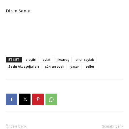
Diren Sanat
ETİKET
eleştiri
evlat
ilksavaş
onur saylak
Sezin Akbaşoğulları
şükran ovalı
yaşar
zeller
Önceki İçerik
Sonraki İçerik