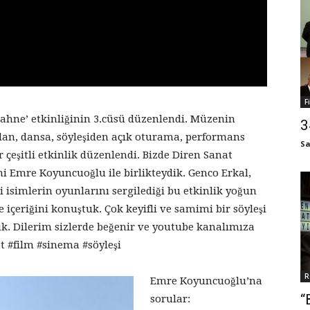
F
ahne’ etkinliğinin 3.cüsü düzenlendi. Müzenin
3
odan, dansa, söyleşiden açık oturama, performans
Sa
çeşitli etkinlik düzenlendi. Bizde Diren Sanat
i Emre Koyuncuoğlu ile birlikteydik. Genco Erkal,
 isimlerin oyunlarını sergilediği bu etkinlik yoğun
ve içeriğini konuştuk. Çok keyifli ve samimi bir söyleşi
k. Dilerim sizlerde beğenir ve youtube kanalımıza
at #film #sinema #söyleşi
R
Emre Koyuncuoğlu’na
“
sorular: