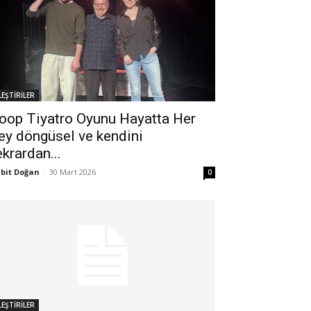
LEŞTİRİLER
oop Tiyatro Oyunu Hayatta Her
ey döngüsel ve kendini
ekrardan...
bit Doğan
-
30 Mart 2026
0
LEŞTİRİLER