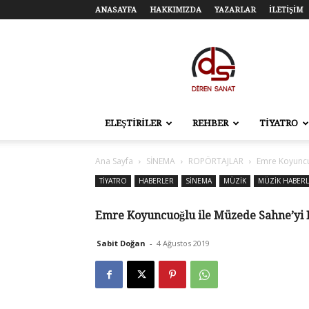
ANASAYFA
HAKKIMIZDA
YAZARLAR
İLETİŞİM
Diren
Sanat
–
Tiyatro,
Sinema,
Sahne
ELEŞTİRİLER
REHBER
TİYATRO
Sanatları
Ana Sayfa
SİNEMA
ROPÖRTAJLAR
Emre Koyuncu
TİYATRO
HABERLER
SİNEMA
MÜZİK
MÜZİK HABERL
Emre Koyuncuoğlu ile Müzede Sahne’yi
Sabit Doğan
-
4 Ağustos 2019