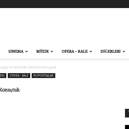
SİNEMA
MÜZİK
OPERA – BALE
DİĞERLERİ
oğlu ile Müzede Sahne’yi Konuştuk
ERi
OPERA - BALE
ROPÖRTAJLAR
 Konuştuk