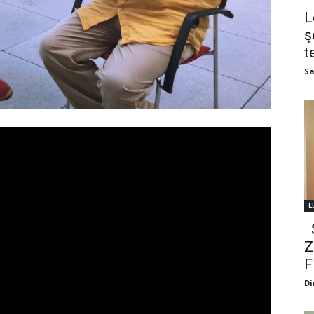
L
ş
t
Sa
E
Ş
Z
F
Di