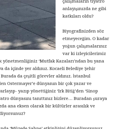
çalışmaların tiyatro
anlayışınızda ne gibi
katkıları oldu?
Biyografinizden söz
etmeyeceğim. O kadar
yoğun çalışmalarınız
var ki izleyicilerimiz
k yönetmenliğiniz ‘Mutfak Kazaları’ndan bu yana
a da içinde yer aldınız. Kocaeli Belediye Şehir
Burada da çeşitli görevler aldınız. İstanbul
den Ostermayer’e dünyanın bir çok yazar ve
layıp- yazıp yönettiğiniz ‘Irk Bitiğ’den ‘Sinop
yatro dünyasını tanıttınız bizlere… Buradan şuraya
da ana eksen olarak bir kültürler arasılık ve
e diyorsunuz?
ında ‘Müzede Sahne’ etkinliğini düzenliyorsunuz.