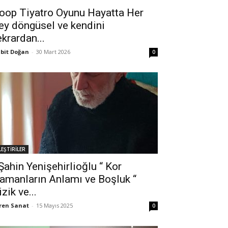
oop Tiyatro Oyunu Hayatta Her
ey döngüsel ve kendini
ekrardan...
bit Doğan
-
30 Mart 2026
0
LEŞTİRİLER
ahin Yenişehirlioğlu “ Kor
amanların Anlamı ve Boşluk “
izik ve...
ren Sanat
-
15 Mayıs 2025
0