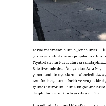
sosyal medyadan bunu öğrenebilirler…. İl
çok sayıda uluslararası projeler ürettiniz y
Tiyatroları’nın kurucuları arasındaydınız. 
Belediyesinde de… Öte yandan Sara Keyn’
yönetmeninin oyunlarını sahnelediniz. Uyar
Komünikasyonu’na farklı ve zengin bir ti
gelmek istiyorum. Bütün bu çalışmalarınız
disiplinlar arasılık ortaya çıkıyor… Siz n
Son yıllarda Sabancı Müzesi’nde yaz aylar