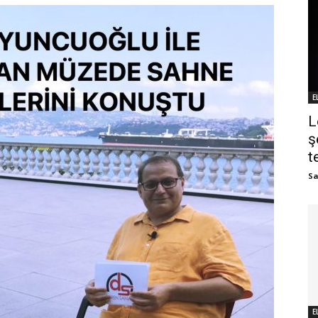
E
L
ş
t
Sa
E