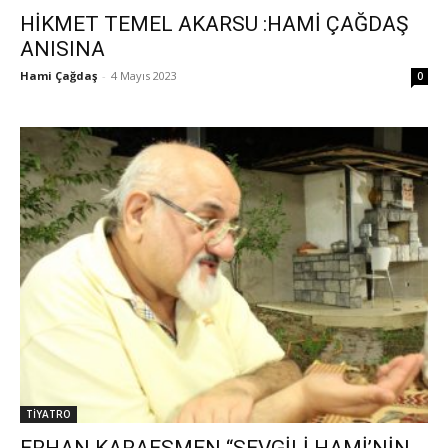
HİKMET TEMEL AKARSU :HAMİ ÇAĞDAŞ
ANISINA
Hami Çağdaş
-
4 Mayıs 2023
0
TİYATRO
ERHAN KARAESMEN “SEVGİLİ HAMİ’NİN