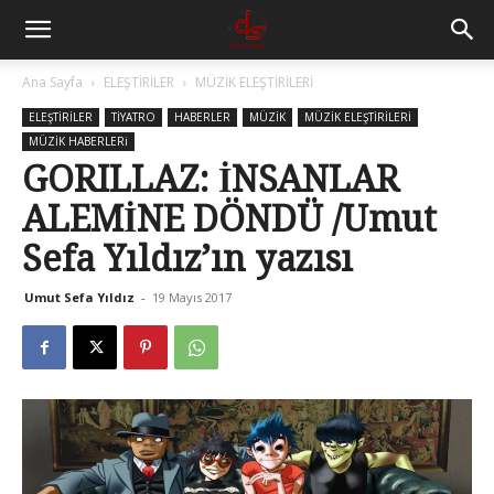
Ana Sayfa
ELEŞTİRİLER
MÜZİK ELEŞTİRİLERİ
ELEŞTİRİLER
TİYATRO
HABERLER
MÜZİK
MÜZİK ELEŞTİRİLERİ
MÜZİK HABERLERi
GORILLAZ: İNSANLAR
ALEMİNE DÖNDÜ /Umut
Sefa Yıldız’ın yazısı
Umut Sefa Yıldız
-
19 Mayıs 2017