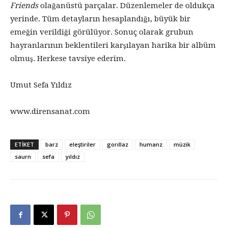
Friends
olağanüstü parçalar. Düzenlemeler de oldukça
yerinde. Tüm detayların hesaplandığı, büyük bir
emeğin verildiği görülüyor. Sonuç olarak grubun
hayranlarının beklentileri karşılayan harika bir albüm
olmuş. Herkese tavsiye ederim.
Umut Sefa Yıldız
www.dirensanat.com
ETİKET
barz
eleştiriler
gorıllaz
humanz
müzik
saurn
sefa
yıldız