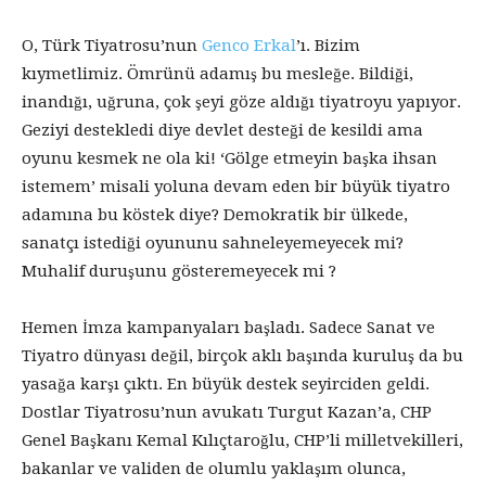
O, Türk Tiyatrosu’nun
Genco Erkal
’ı. Bizim
kıymetlimiz. Ömrünü adamış bu mesleğe. Bildiği,
inandığı, uğruna, çok şeyi göze aldığı tiyatroyu yapıyor.
Geziyi destekledi diye devlet desteği de kesildi ama
oyunu kesmek ne ola ki! ‘Gölge etmeyin başka ihsan
istemem’ misali yoluna devam eden bir büyük tiyatro
adamına bu köstek diye? Demokratik bir ülkede,
sanatçı istediği oyununu sahneleyemeyecek mi?
Muhalif duruşunu gösteremeyecek mi ?
Hemen İmza kampanyaları başladı. Sadece Sanat ve
Tiyatro dünyası değil, birçok aklı başında kuruluş da bu
yasağa karşı çıktı. En büyük destek seyirciden geldi.
Dostlar Tiyatrosu’nun avukatı Turgut Kazan’a, CHP
Genel Başkanı Kemal Kılıçtaroğlu, CHP’li milletvekilleri,
bakanlar ve validen de olumlu yaklaşım olunca,