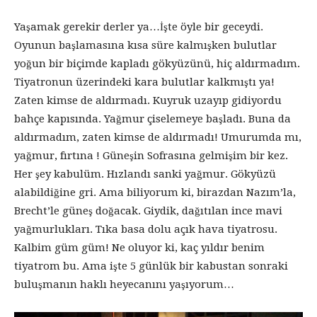
Yaşamak gerekir derler ya…İşte öyle bir geceydi.
Oyunun başlamasına kısa süre kalmışken bulutlar
yoğun bir biçimde kapladı gökyüzünü, hiç aldırmadım.
Tiyatronun üzerindeki kara bulutlar kalkmıştı ya!
Zaten kimse de aldırmadı. Kuyruk uzayıp gidiyordu
bahçe kapısında. Yağmur çiselemeye başladı. Buna da
aldırmadım, zaten kimse de aldırmadı! Umurumda mı,
yağmur, fırtına ! Güneşin Sofrasına gelmişim bir kez.
Her şey kabulüm. Hızlandı sanki yağmur. Gökyüzü
alabildiğine gri. Ama biliyorum ki, birazdan Nazım’la,
Brecht’le güneş doğacak. Giydik, dağıtılan ince mavi
yağmurlukları. Tıka basa dolu açık hava tiyatrosu.
Kalbim güm güm! Ne oluyor ki, kaç yıldır benim
tiyatrom bu. Ama işte 5 günlük bir kabustan sonraki
buluşmanın haklı heyecanını yaşıyorum…