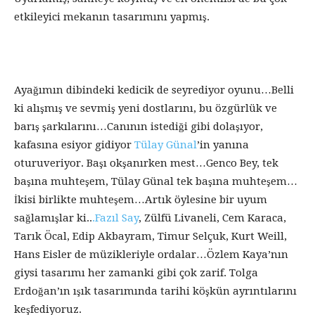
etkileyici mekanın tasarımını yapmış.
Ayağımın dibindeki kedicik de seyrediyor oyunu…Belli
ki alışmış ve sevmiş yeni dostlarını, bu özgürlük ve
barış şarkılarını…Canının istediği gibi dolaşıyor,
kafasına esiyor gidiyor
Tülay Günal
’in yanına
oturuveriyor. Başı okşanırken mest…Genco Bey, tek
başına muhteşem, Tülay Günal tek başına muhteşem…
İkisi birlikte muhteşem…Artık öylesine bir uyum
sağlamışlar ki..
.Fazıl Say
, Zülfü Livaneli, Cem Karaca,
Tarık Öcal, Edip Akbayram, Timur Selçuk, Kurt Weill,
Hans Eisler de müzikleriyle ordalar…Özlem Kaya’nın
giysi tasarımı her zamanki gibi çok zarif. Tolga
Erdoğan’ın ışık tasarımında tarihi köşkün ayrıntılarını
keşfediyoruz.