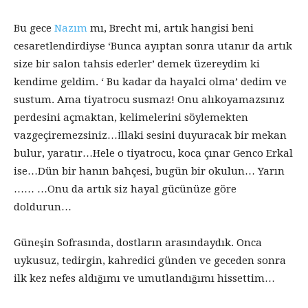
Bu gece
Nazım
mı, Brecht mi, artık hangisi beni
cesaretlendirdiyse ‘Bunca ayıptan sonra utanır da artık
size bir salon tahsis ederler’ demek üzereydim ki
kendime geldim. ‘ Bu kadar da hayalci olma’ dedim ve
sustum. Ama tiyatrocu susmaz! Onu alıkoyamazsınız
perdesini açmaktan, kelimelerini söylemekten
vazgeçiremezsiniz…İllaki sesini duyuracak bir mekan
bulur, yaratır…Hele o tiyatrocu, koca çınar Genco Erkal
ise…Dün bir hanın bahçesi, bugün bir okulun… Yarın
…… …Onu da artık siz hayal gücünüze göre
doldurun…
Güneşin Sofrasında, dostların arasındaydık. Onca
uykusuz, tedirgin, kahredici günden ve geceden sonra
ilk kez nefes aldığımı ve umutlandığımı hissettim…