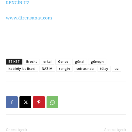
RENGİN UZ
www.dirensanat.com
rengin uz yazıları, rengin uz dostlar tiyatrosu, rengin uzun
genco erkal hakkındaki yazıları, rengin uz güneşin
sofrasında,rengin uz kimdir?
ETİKET
Brecht
erkal
Genco
günal
güneşin
kadıköy kıs lisesi
NAZIM
rengin
sofrasında
tülay
uz
Önceki İçerik
Sonraki İçerik