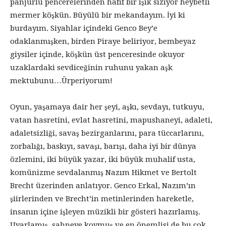
panjurlu pencerelerinden hafif bir işık sızıyor heybetli
mermer köşkün. Büyülü bir mekandayım. İyi ki
burdayım. Siyahlar içindeki Genco Bey’e
odaklanmışken, birden Piraye beliriyor, bembeyaz
giysiler içinde, köşkün üst penceresinde okuyor
uzaklardaki sevdiceğinin ruhunu yakan aşk
mektubunu…Ürperiyorum!
Oyun, yaşamaya dair her şeyi, aşkı, sevdayı, tutkuyu,
vatan hasretini, evlat hasretini, mapushaneyi, adaleti,
adaletsizliği, savaş bezirganlarını, para tüccarlarını,
zorbalığı, baskıyı, savaşı, barışı, daha iyi bir dünya
özlemini, iki büyük yazar, iki büyük muhalif usta,
komünizme sevdalanmış Nazım Hikmet ve Bertolt
Brecht üzerinden anlatıyor. Genco Erkal, Nazım’ın
şiirlerinden ve Brecht’in metinlerinden hareketle,
insanın içine işleyen müzikli bir gösteri hazırlamış.
Uyarlamış, sahneye koymuş ve en önemlisi de bu çok