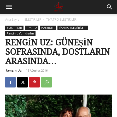
Ana Sayfa
ELEŞTİRİLER
TİYATRO ELEŞTİRİLERİ
ELEŞTİRİLER
TİYATRO
HABERLER
TİYATRO ELEŞTİRİLERİ
Rengin Uz'un Yazıları
RENGİN UZ: GÜNEŞİN
SOFRASINDA, DOSTLARIN
ARASINDA…
Rengin Uz
-
15 Ağustos 2016