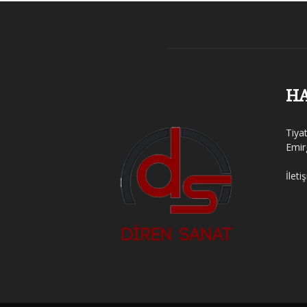
H
Tiya
Emir
İleti