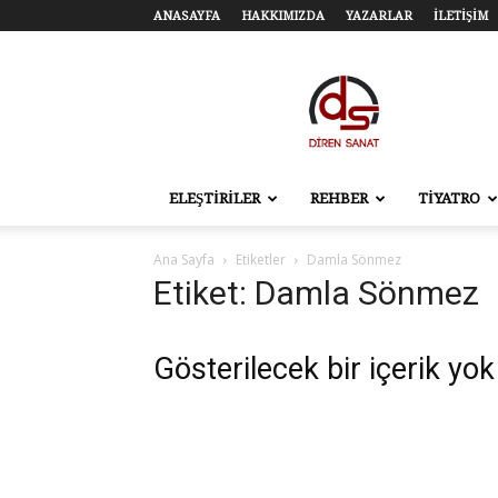
ANASAYFA
HAKKIMIZDA
YAZARLAR
İLETİŞİM
Diren
Sanat
–
Tiyatro,
Sinema,
Sahne
ELEŞTİRİLER
REHBER
TİYATRO
Sanatları
Ana Sayfa
Etiketler
Damla Sönmez
Etiket: Damla Sönmez
Gösterilecek bir içerik yok