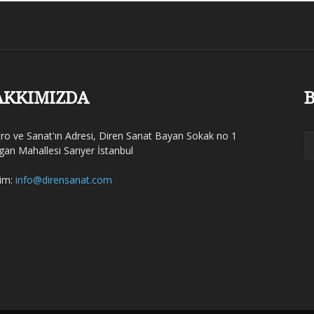
AKKIMIZDA
B
tro ve Sanat'ın Adresi, Diren Sanat Bayan Sokak no 1
gan Mahallesi Sarıyer İstanbul
şim:
info@dirensanat.com