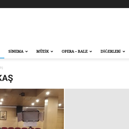
SİNEMA
MÜZİK
OPERA – BALE
DİĞERLERİ
aş
KAŞ