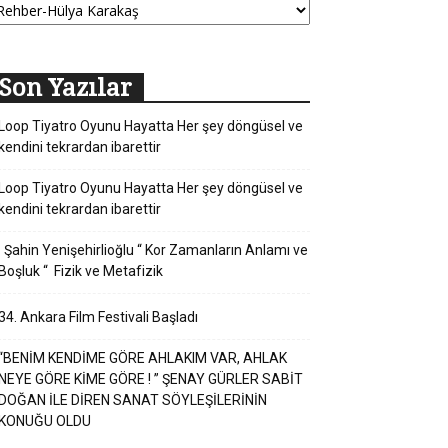
Son Yazılar
Loop Tiyatro Oyunu Hayatta Her şey döngüsel ve
kendini tekrardan ibarettir
Loop Tiyatro Oyunu Hayatta Her şey döngüsel ve
kendini tekrardan ibarettir
Şahin Yenişehirlioğlu “ Kor Zamanların Anlamı ve
Boşluk “ Fizik ve Metafizik
34. Ankara Film Festivali Başladı
“BENİM KENDİME GÖRE AHLAKIM VAR, AHLAK
NEYE GÖRE KİME GÖRE ! ” ŞENAY GÜRLER SABİT
DOĞAN İLE DİREN SANAT SÖYLEŞİLERİNİN
KONUĞU OLDU