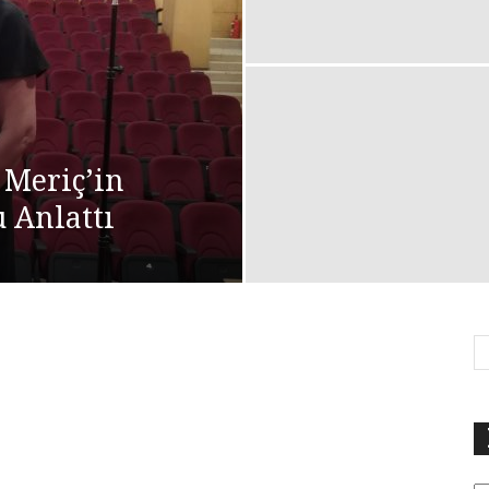
 Meriç’in
 Anlattı
Ka