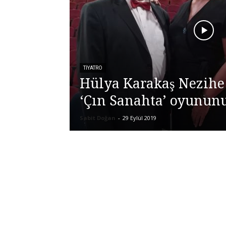
TİYATRO
Hülya Karakaş Nezihe
‘Çın Sanahta’ oyununu
Sabit Doğan
-
29 Eylül 2019