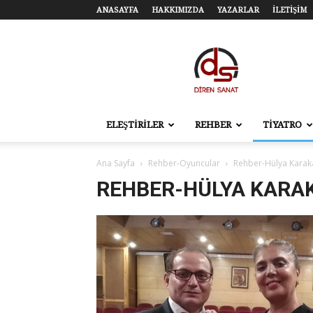
ANASAYFA
HAKKIMIZDA
YAZARLAR
İLETİŞİM
Diren
Sanat
–
Tiyatro,
Sinema,
Sahne
ELEŞTİRİLER
REHBER
TİYATRO
Sanatları
Ana Sayfa
Rehber-Oyuncular
Rehber-Hülya Karak
REHBER-HÜLYA KARA