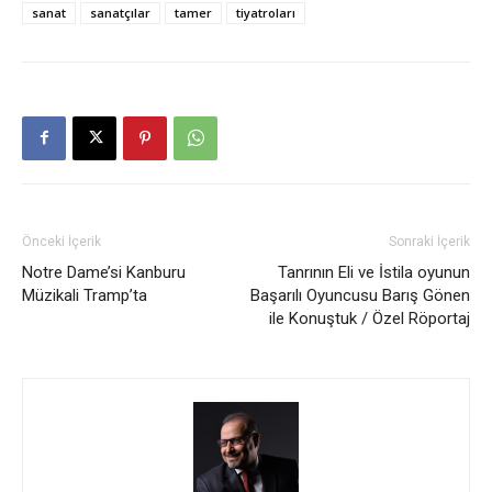
sanat
sanatçılar
tamer
tiyatroları
Önceki İçerik
Sonraki İçerik
Notre Dame’si Kanburu
Tanrının Eli ve İstila oyunun
Müzikali Tramp’ta
Başarılı Oyuncusu Barış Gönen
ile Konuştuk / Özel Röportaj