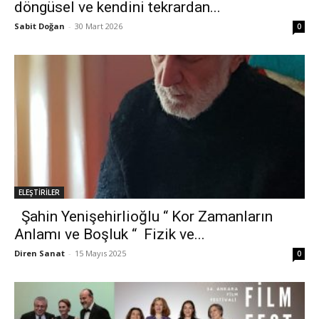
döngüsel ve kendini tekrardan...
Sabit Doğan
-
30 Mart 2026
0
ELEŞTİRİLER
Şahin Yenişehirlioğlu “ Kor Zamanların
Anlamı ve Boşluk “ Fizik ve...
Diren Sanat
-
15 Mayıs 2025
0