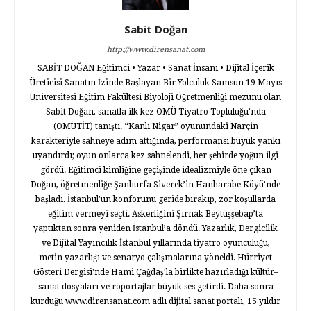
Sabit Doğan
http://www.dirensanat.com
SABİT DOĞAN Eğitimci • Yazar • Sanat İnsanı • Dijital İçerik
Üreticisi Sanatın İzinde Başlayan Bir Yolculuk Samsun 19 Mayıs
Üniversitesi Eğitim Fakültesi Biyoloji Öğretmenliği mezunu olan
Sabit Doğan, sanatla ilk kez OMÜ Tiyatro Topluluğu’nda
(OMÜTİT) tanıştı. “Kanlı Nigar” oyunundaki Narçin
karakteriyle sahneye adım attığında, performansı büyük yankı
uyandırdı; oyun onlarca kez sahnelendi, her şehirde yoğun ilgi
gördü. Eğitimci kimliğine geçişinde idealizmiyle öne çıkan
Doğan, öğretmenliğe Şanlıurfa Siverek’in Hanharabe Köyü’nde
başladı. İstanbul’un konforunu geride bırakıp, zor koşullarda
eğitim vermeyi seçti. Askerliğini Şırnak Beytüşşebap’ta
yaptıktan sonra yeniden İstanbul’a döndü. Yazarlık, Dergicilik
ve Dijital Yayıncılık İstanbul yıllarında tiyatro oyunculuğu,
metin yazarlığı ve senaryo çalışmalarına yöneldi. Hürriyet
Gösteri Dergisi'nde Hami Çağdaş’la birlikte hazırladığı kültür–
sanat dosyaları ve röportajlar büyük ses getirdi. Daha sonra
kurduğu www.dirensanat.com adlı dijital sanat portalı, 15 yıldır