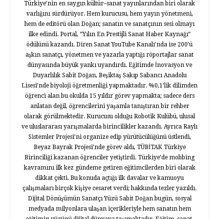
Türkiye’nin en saygın kültür–sanat yayınlarından biri olarak
varlığını sürdürüyor. Hem kurucusu, hem yayın yönetmeni,
hem de editörü olan Doğan; sanatın ve sanatçının sesi olmayı
ilke edindi. Portal, “Yılın En Prestijli Sanat Haber Kaynağı”
ödülünü kazandı. Diren Sanat YouTube Kanalı’nda ise 200’ü
aşkın sanatçı, yönetmen ve yazarla yaptığı röportajlar sanat
dünyasında büyük yankı uyandırdı. Eğitimde İnovasyon ve
Duyarlılık Sabit Doğan, Beşiktaş Sakıp Sabancı Anadolu
Lisesi’nde biyoloji öğretmenliği yapmaktadır. %0,1’lik dilimden
öğrenci alan bu okulda 15 yıldır görev yapmakta; sadece ders
anlatan değil, öğrencilerini yaşamla tanıştıran bir rehber
olarak görülmektedir. Kurucusu olduğu Robotik Kulübü, ulusal
ve uluslararası yarışmalarda birincilikler kazandı. Ayrıca Raylı
Sistemler Projesi’ni organize edip yürütücülüğünü üstlendi,
Beyaz Bayrak Projesi’nde görev aldı, TÜBİTAK Türkiye
Birinciliği kazanan öğrenciler yetiştirdi. Türkiye’de mobbing
kavramını ilk kez gündeme getiren eğitimcilerden biri olarak
dikkat çekti. Bu konuda açtığı ilk davalar ve kamuoyu
çalışmaları birçok kişiye cesaret verdi; hakkında tezler yazıldı.
Dijital Dönüşümün Sanatçı Yüzü Sabit Doğan bugün, sosyal
medyada milyonlara ulaşan içerikleriyle hem sanatın hem
eğitimin yüzünü dijital dünyaya taşımaktadır. Eğitim, sanat,