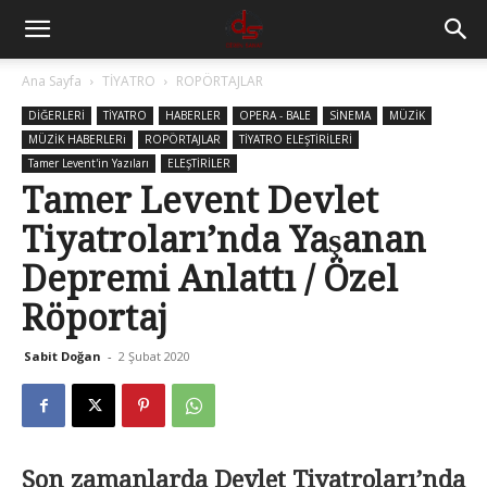
Ana Sayfa
TİYATRO
ROPÖRTAJLAR
DİĞERLERİ
TİYATRO
HABERLER
OPERA - BALE
SİNEMA
MÜZİK
MÜZİK HABERLERi
ROPÖRTAJLAR
TİYATRO ELEŞTİRİLERİ
Tamer Levent'in Yazıları
ELEŞTİRİLER
Tamer Levent Devlet
Tiyatroları’nda Yaşanan
Depremi Anlattı / Özel
Röportaj
Sabit Doğan
-
2 Şubat 2020
Son zamanlarda Devlet Tiyatroları’nda