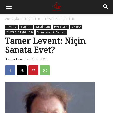
Ana Sayfa
ELEŞTİRİLER
TİYATRO ELEŞTİRİLERİ
TİYATRO
ELEŞTİRİ
ELEŞTİRİLER
HABERLER
SİNEMA
TİYATRO ELEŞTİRİLERİ
Tamer Levent'in Yazıları
Tamer Levent: Niçin
Sanata Evet?
Tamer Levent
-
30 Ekim 2016