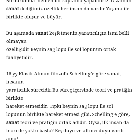
Bu durumda hemen bir saptama yapabiliriz. O zaman
sanat
dediğimiz özellik her insan da vardır.Yaşamı ile
birlikte oluşur ve büyür.
Bu aşamada
sanat
keşfetmenin,yaratıcılığın ismi belli
olmayan
özelliğidir.Beynin sağ lopu ile sol lopunun ortak
faaliyetidir.
16.yy Klasik Alman filozofu Schelling’e göre sanat,
insanın
yaratıcılık sürecidir.Bu süreç içersinde teori ve pratiğin
birlikte
hareket etmesidir. Tıpkı beynin sağ lopu ile sol
lopunun birlikte hareket etmesi gibi. Schelling’e göre
,
sanat
teori ve pratiğin ortak adıdır. Oysa, ilk insan da
teori de yoktu başta? Beş duyu ve altıncı duyu vardı
ama!