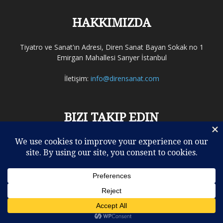
HAKKIMIZDA
Tiyatro ve Sanat'ın Adresi, Diren Sanat Bayan Sokak no 1
Emirgan Mahallesi Sarıyer İstanbul
İletişim:
info@dirensanat.com
BIZI TAKIP EDIN
ELEŞTİRİLER
REHBER
TİYATRO
SİNEMA
MÜZİK
OPERA – BALE
DİĞERLERİ
KULİSTEN
VİDEO
YAZARLAR
© Copyright 2016 - Diren Sanat