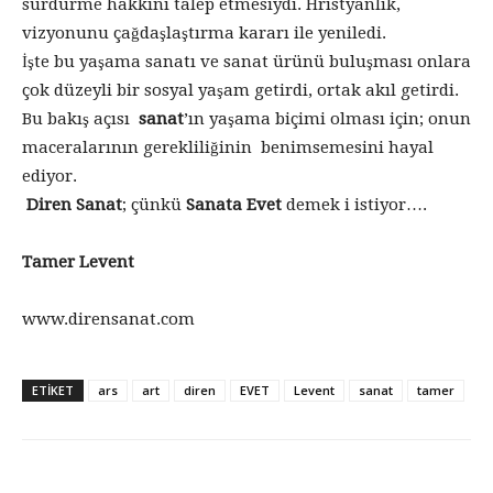
sürdürme hakkını talep etmesiydi. Hristyanlık,
vizyonunu çağdaşlaştırma kararı ile yeniledi.
İşte bu yaşama sanatı ve sanat ürünü buluşması onlara
çok düzeyli bir sosyal yaşam getirdi, ortak akıl getirdi.
Bu bakış açısı
sanat
’ın yaşama biçimi olması için; onun
maceralarının gerekliliğinin benimsemesini hayal
ediyor.
Diren Sanat
; çünkü
Sanata Evet
demek i istiyor….
Tamer Levent
www.dirensanat.com
ETİKET
ars
art
diren
EVET
Levent
sanat
tamer