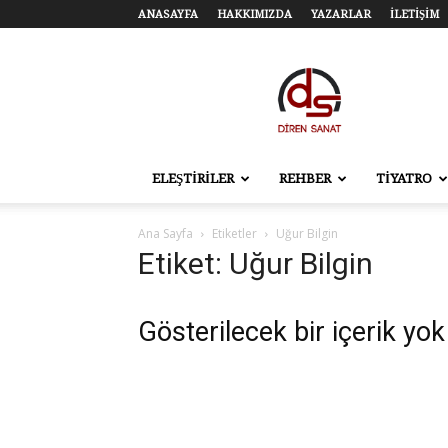
ANASAYFA
HAKKIMIZDA
YAZARLAR
İLETİŞİM
Diren
Sanat
–
Tiyatro,
Sinema,
Sahne
ELEŞTİRİLER
REHBER
TİYATRO
Sanatları
Ana Sayfa
Etiketler
Uğur Bilgin
Etiket: Uğur Bilgin
Gösterilecek bir içerik yok