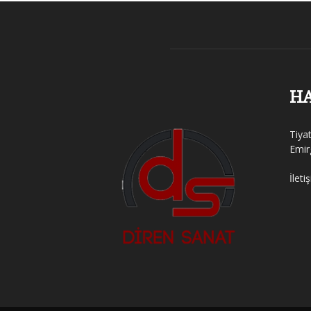
H
Tiya
Emir
İleti