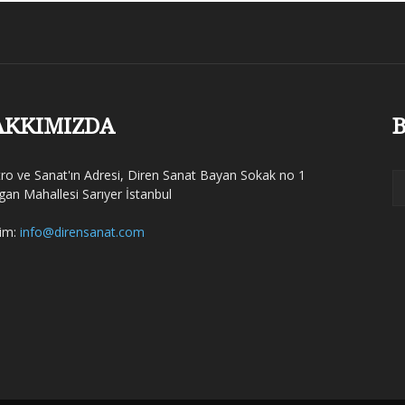
AKKIMIZDA
B
tro ve Sanat'ın Adresi, Diren Sanat Bayan Sokak no 1
gan Mahallesi Sarıyer İstanbul
şim:
info@dirensanat.com