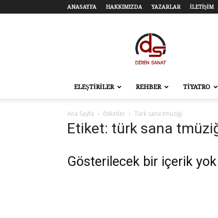
ANASAYFA
HAKKIMIZDA
YAZARLAR
İLETİŞİM
Diren
Sanat
–
Tiyatro,
Sinema,
Sahne
ELEŞTİRİLER
REHBER
TİYATRO
Sanatları
Ana Sayfa
Etiketler
Türk sana tmüziği
Etiket: türk sana tmüzi
Gösterilecek bir içerik yok