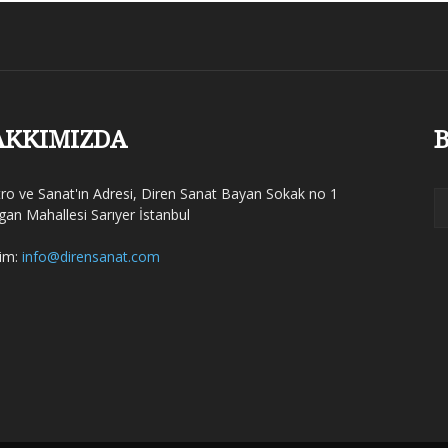
AKKIMIZDA
B
tro ve Sanat'ın Adresi, Diren Sanat Bayan Sokak no 1
gan Mahallesi Sarıyer İstanbul
şim:
info@dirensanat.com