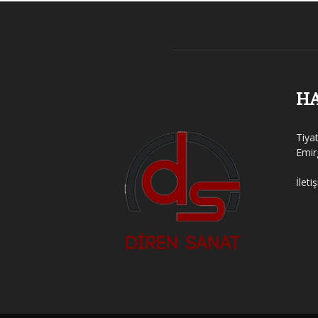
H
Tiya
Emir
İleti