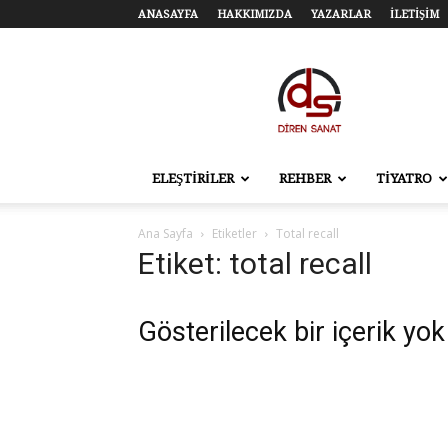
ANASAYFA
HAKKIMIZDA
YAZARLAR
İLETİŞİM
Diren
Sanat
–
Tiyatro,
Sinema,
Sahne
ELEŞTİRİLER
REHBER
TİYATRO
Sanatları
Ana Sayfa
Etiketler
Total recall
Etiket: total recall
Gösterilecek bir içerik yok