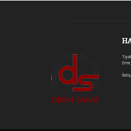
H
Tiya
Emir
İleti