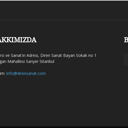
AKKIMIZDA
B
tro ve Sanat'ın Adresi, Diren Sanat Bayan Sokak no 1
gan Mahallesi Sarıyer İstanbul
şim:
info@dirensanat.com