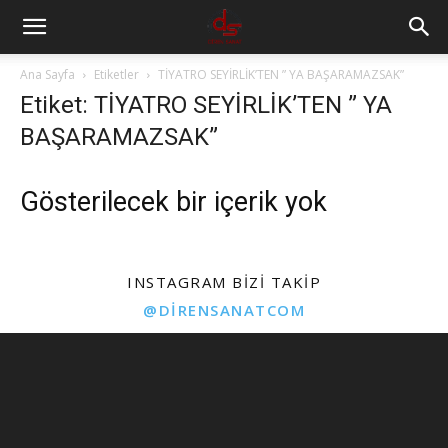
Ana Sayfa
Etiketler
TİYATRO SEYİRLİK’TEN ” YA BAŞARAMAZSAK”
Etiket: TİYATRO SEYİRLİK’TEN ” YA
BAŞARAMAZSAK”
Gösterilecek bir içerik yok
INSTAGRAM BIZI TAKIP
@DIRENSANATCOM