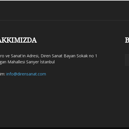
AKKIMIZDA
B
tro ve Sanat'ın Adresi, Diren Sanat Bayan Sokak no 1
gan Mahallesi Sarıyer İstanbul
şim:
info@dirensanat.com