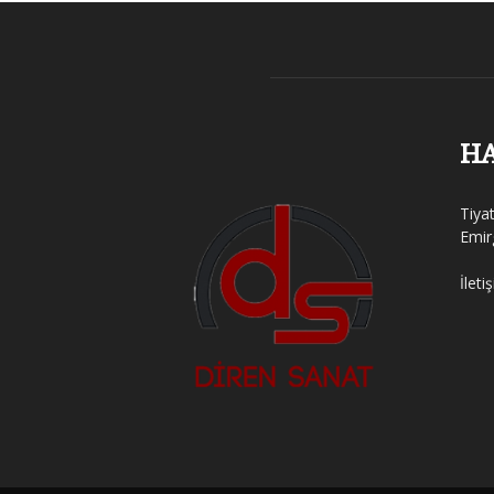
H
Tiya
Emir
İleti