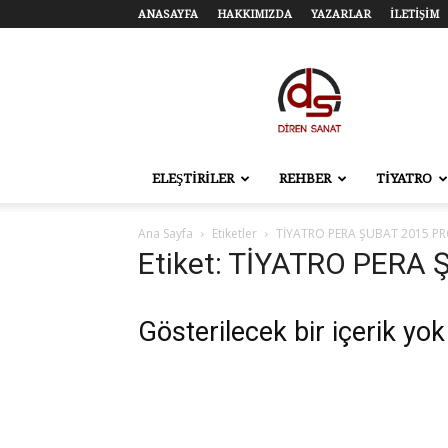
ANASAYFA
HAKKIMIZDA
YAZARLAR
İLETİŞİM
Diren
Sanat
–
Tiyatro,
Sinema,
Sahne
ELEŞTİRİLER
REHBER
TİYATRO
Sanatları
Ana Sayfa
Etiketler
TİYATRO PERA ŞUBAT 2015 P
Etiket: TİYATRO PERA
Gösterilecek bir içerik yok