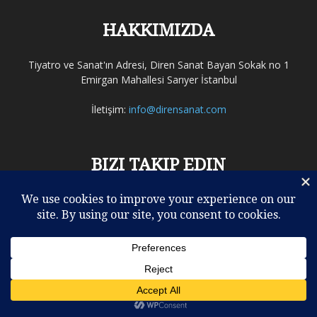
HAKKIMIZDA
Tiyatro ve Sanat'ın Adresi, Diren Sanat Bayan Sokak no 1
Emirgan Mahallesi Sarıyer İstanbul
İletişim:
info@dirensanat.com
BIZI TAKIP EDIN
ELEŞTİRİLER
REHBER
TİYATRO
SİNEMA
MÜZİK
OPERA – BALE
DİĞERLERİ
KULİSTEN
VİDEO
YAZARLAR
© Copyright 2016 - Diren Sanat