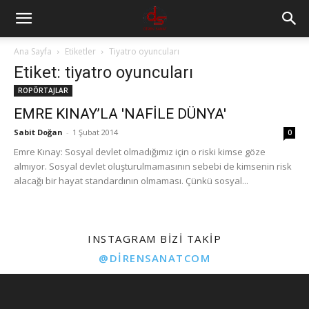
Ana Sayfa
Etiketler
Tiyatro oyuncuları
Etiket: tiyatro oyuncuları
ROPÖRTAJLAR
EMRE KINAY’LA 'NAFİLE DÜNYA'
Sabit Doğan
-
1 Şubat 2014
0
Emre Kınay: Sosyal devlet olmadığımız için o riski kimse göze
almıyor. Sosyal devlet oluşturulmamasının sebebi de kimsenin risk
alacağı bir hayat standardının olmaması. Çünkü sosyal...
INSTAGRAM BIZI TAKIP
@DIRENSANATCOM