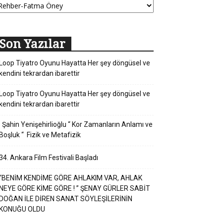
Son Yazılar
Loop Tiyatro Oyunu Hayatta Her şey döngüsel ve
kendini tekrardan ibarettir
Loop Tiyatro Oyunu Hayatta Her şey döngüsel ve
kendini tekrardan ibarettir
Şahin Yenişehirlioğlu “ Kor Zamanların Anlamı ve
Boşluk “ Fizik ve Metafizik
34. Ankara Film Festivali Başladı
“BENİM KENDİME GÖRE AHLAKIM VAR, AHLAK
NEYE GÖRE KİME GÖRE ! ” ŞENAY GÜRLER SABİT
DOĞAN İLE DİREN SANAT SÖYLEŞİLERİNİN
KONUĞU OLDU