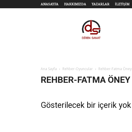
ANASAYFA
HAKKIMIZDA
YAZARLAR
İLETİŞİM
Diren
Sanat
–
Tiyatro,
Sinema,
Sahne
Sanatları
Ana Sayfa
Rehber-Oyuncular
Rehber-Fatma Öney
REHBER-FATMA ÖNEY
Gösterilecek bir içerik yok