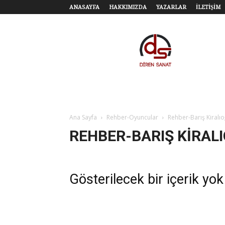
ANASAYFA
HAKKIMIZDA
YAZARLAR
İLETİŞİM
Diren
Sanat
–
Tiyatro,
Sinema,
Sahne
Sanatları
Ana Sayfa
Rehber-Oyuncular
Rehber-Barış Kiralıo
REHBER-BARIŞ KIRAL
Gösterilecek bir içerik yok