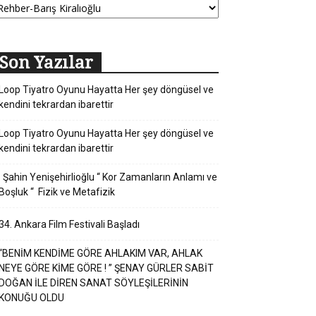
Son Yazılar
Loop Tiyatro Oyunu Hayatta Her şey döngüsel ve
kendini tekrardan ibarettir
Loop Tiyatro Oyunu Hayatta Her şey döngüsel ve
kendini tekrardan ibarettir
Şahin Yenişehirlioğlu “ Kor Zamanların Anlamı ve
Boşluk “ Fizik ve Metafizik
34. Ankara Film Festivali Başladı
“BENİM KENDİME GÖRE AHLAKIM VAR, AHLAK
NEYE GÖRE KİME GÖRE ! ” ŞENAY GÜRLER SABİT
DOĞAN İLE DİREN SANAT SÖYLEŞİLERİNİN
KONUĞU OLDU