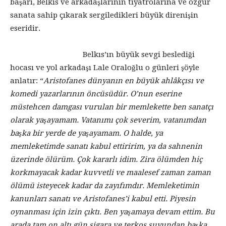
başarı, Belkıs ve arkadaşlarının tiyatrolarına ve özgür
sanata sahip çıkarak sergiledikleri büyük direnişin
eseridir.
Belkıs’ın büyük sevgi beslediği
hocası ve yol arkadaşı Lale Oraloğlu o günleri şöyle
anlatır: “
Aristofanes dünyanın en büyük ahlâkçısı ve
komedi yazarlarının öncüsüdür. O’nun eserine
müstehcen damgası vurulan bir memlekette ben sanatçı
olarak yaşayamam. Vatanımı çok severim, vatanımdan
başka bir yerde de yaşayamam. O halde, ya
memleketimde sanatı kabul ettiririm, ya da sahnenin
üzerinde ölürüm. Çok kararlı idim. Zira ölümden hiç
korkmayacak kadar kuvvetli ve maalesef zaman zaman
ölümü isteyecek kadar da zayıfımdır. Memleketimin
kanunları sanatı ve Aristofanes’i kabul etti. Piyesin
oynanması için izin çıktı. Ben yaşamaya devam ettim. Bu
arada tam on altı gün sigara ve terkos suyundan başka