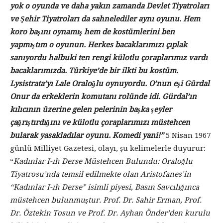
yok o oyunda ve daha yakın zamanda Devlet Tiyatroları
ve Şehir Tiyatroları da sahnelediler aynı oyunu. Hem
koro başını oynamış hem de kostümlerini ben
yapmıştım o oyunun. Herkes bacaklarımızı çıplak
sanıyordu halbuki ten rengi külotlu çoraplarımız vardı
bacaklarımızda. Türkiye’de bir ilkti bu kostüm.
Lysistrata’yı Lale Oraloğlu oynuyordu. O’nun eşi Gürdal
Onur da erkeklerin komutanı rolünde idi. Gürdal’ın
kılıcının üzerine gelen pelerinin başka şeyler
çağrıştırdığını ve külotlu çoraplarımızı müstehcen
bularak yasakladılar oyunu. Komedi yani!”
5 Nisan 1967
günlü Milliyet Gazetesi, olayı, şu kelimelerle duyurur:
“
Kadınlar I-ıh Derse Müstehcen Bulundu: Oraloğlu
Tiyatrosu’nda temsil edilmekte olan Aristofanes’in
“Kadınlar I-ıh Derse” isimli piyesi, Basın Savcılığınca
müstehcen bulunmuştur. Prof. Dr. Sahir Erman, Prof.
Dr. Öztekin Tosun ve Prof. Dr. Ayhan Önder’den kurulu