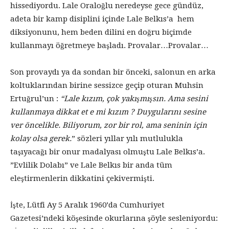
hissediyordu. Lale Oraloğlu neredeyse gece gündüz,
adeta bir kamp disiplini içinde Lale Belkıs’a hem
diksiyonunu, hem beden dilini en doğru biçimde
kullanmayı öğretmeye başladı. Provalar…Provalar…
Son provaydı ya da sondan bir önceki, salonun en arka
koltuklarından birine sessizce geçip oturan Muhsin
Ertuğrul’un :
“Lale kızım,
çok yakışmışsın. Ama sesini
kullanmaya dikkat et e mi kızım ? Duygularını sesine
ver öncelikle. Biliyorum, zor bir rol, ama seninin için
kolay olsa gerek.
” sözleri yıllar yılı mutlulukla
taşıyacağı bir onur madalyası olmuştu Lale Belkıs’a.
”Evlilik Dolabı” ve Lale Belkıs bir anda tüm
eleştirmenlerin dikkatini çekivermişti.
İşte, Lütfi Ay 5 Aralık 1960’da Cumhuriyet
Gazetesi’ndeki köşesinde okurlarına şöyle sesleniyordu: