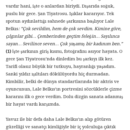
vardır hani, işte o anlardan biriydi. Dışarıda soğuk,
puslu bir gece. Şan Tiyatrosu. Işıklar kararıyor. Tek
spotun aydınlattığı sahnede şarkısına başlıyor Lale
Belkıs
: ”Çok sevildim, hem de çok sevdim. Kimine göre,
çılgınlar gibi… Çemberinden geçtim feleğin… Sayılınca
sayan… Sevilince seven… Çok yaşamış bir kadınım ben.”
(1)
İşte şarkının giriş kısmı, fotoğrafını asıyor hayata. O
gece Şan Tiyatrosu’nda dinledim bu şarkıyı ilk kez.
Tarifi olasız büyük bir tutkuyu, hayranlığı yaşadım.
Sanki yıldız ışıltıları dökülüyordu hiç durmadan.
Kimbilir, belki de dünya standartlarında bir aktris ve
oyuncunun, Lale Belkıs’ın portresini sözcüklerle çizme
kararını ilk o gece verdim. Dolu dizgin sanata adanmış
bir hayat vardı karşımda.
Yavuz ile bir defa daha Lale Belkıs’ın alıp götüren
güzelliği ve sanatçı kimliğiyle bir iç yolculuğa çıktık