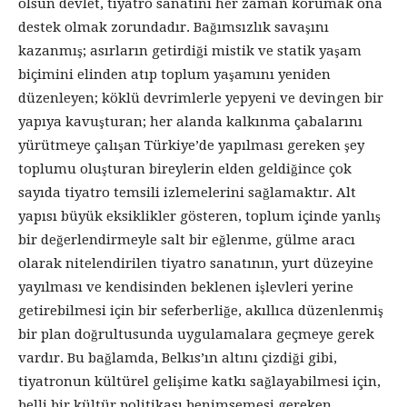
olsun devlet, tiyatro sanatını her zaman korumak ona
destek olmak zorundadır. Bağımsızlık savaşını
kazanmış; asırların getirdiği mistik ve statik yaşam
biçimini elinden atıp toplum yaşamını yeniden
düzenleyen; köklü devrimlerle yepyeni ve devingen bir
yapıya kavuşturan; her alanda kalkınma çabalarını
yürütmeye çalışan Türkiye’de yapılması gereken şey
toplumu oluşturan bireylerin elden geldiğince çok
sayıda tiyatro temsili izlemelerini sağlamaktır. Alt
yapısı büyük eksiklikler gösteren, toplum içinde yanlış
bir değerlendirmeyle salt bir eğlenme, gülme aracı
olarak nitelendirilen tiyatro sanatının, yurt düzeyine
yayılması ve kendisinden beklenen işlevleri yerine
getirebilmesi için bir seferberliğe, akıllıca düzenlenmiş
bir plan doğrultusunda uygulamalara geçmeye gerek
vardır. Bu bağlamda, Belkıs’ın altını çizdiği gibi,
tiyatronun kültürel gelişime katkı sağlayabilmesi için,
belli bir kültür politikası benimsemesi gereken