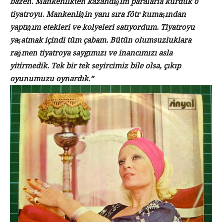
bazen. Mankenlikten kazandığım paralarla kurduk o
tiyatroyu. Mankenliğin yanı sıra fötr kumaşından
yaptığım etekleri ve kolyeleri satıyordum. Tiyatroyu
yaşatmak içindi tüm çabam. Bütün olumsuzluklara
rağmen tiyatroya saygımızı ve inancımızı asla
yitirmedik. Tek bir tek seyircimiz bile olsa, çıkıp
oyunumuzu oynardık.”