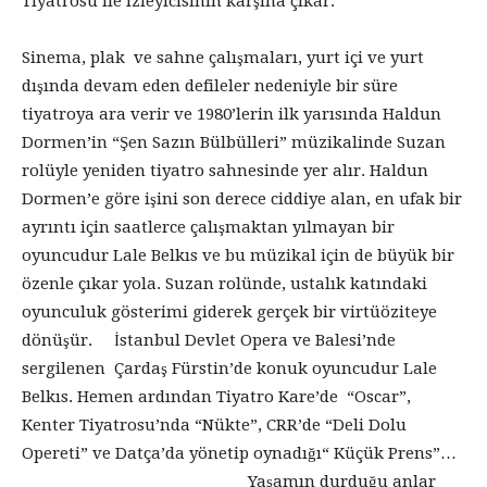
Tiyatrosu ile izleyicisinin karşına çıkar.
Sinema, plak ve sahne çalışmaları, yurt içi ve yurt
dışında devam eden defileler nedeniyle bir süre
tiyatroya ara verir ve 1980’lerin ilk yarısında Haldun
Dormen’in “Şen Sazın Bülbülleri” müzikalinde Suzan
rolüyle yeniden tiyatro sahnesinde yer alır. Haldun
Dormen’e göre işini son derece ciddiye alan, en ufak bir
ayrıntı için saatlerce çalışmaktan yılmayan bir
oyuncudur Lale Belkıs ve bu müzikal için de büyük bir
özenle çıkar yola. Suzan rolünde, ustalık katındaki
oyunculuk gösterimi giderek gerçek bir virtüöziteye
dönüşür. İstanbul Devlet Opera ve Balesi’nde
sergilenen Çardaş Fürstin’de konuk oyuncudur Lale
Belkıs. Hemen ardından Tiyatro Kare’de “Oscar”,
Kenter Tiyatrosu’nda “Nükte”, CRR’de “Deli Dolu
Opereti” ve Datça’da yönetip oynadığı“ Küçük Prens”…
Yaşamın durduğu anlar