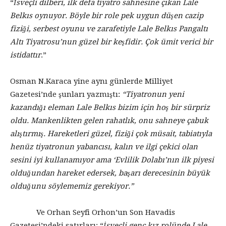
“
İsveçli dilberi, ilk defa tiyatro sahnesine çıkan Lale
Belkıs oynuyor. Böyle bir role pek uygun düşen cazip
fiziği, serbest oyunu ve zarafetiyle Lale Belkıs Pangaltı
Altı Tiyatrosu’nun güzel bir keşfidir. Çok ümit verici bir
istidattır
.”
Osman N.Karaca yine aynı günlerde Milliyet
Gazetesi’nde şunları yazmıştı:
“Tiyatronun yeni
kazandığı eleman Lale Belkıs bizim için hoş bir sürpriz
oldu. Mankenlikten gelen rahatlık, onu sahneye çabuk
alıştırmış. Hareketleri güzel, fiziği çok müsait, tabiatıyla
henüz tiyatronun yabancısı, kalın ve ilgi çekici olan
sesini iyi kullanamıyor ama ‘Evlilik Dolabı’nın ilk piyesi
olduğundan hareket edersek, başarı derecesinin büyük
olduğunu söylememiz gerekiyor.”
Ve Orhan Seyfi Orhon’un Son Havadis
Gazetesi’ndeki satırları: “
İsveçli genç kız rolünde Lale