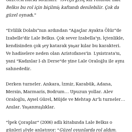
Belkıs bu rol için biçilmiş kaftandı denilebilir. Çok da
güzel oynad
ı.”
“Evlilik Dolabı”nın ardından “Ağaçlar Ayakta Ölür”de
Izabelle’dir Lale Belkıs. Çok sever Izabella’yı. İçtenlikle,
kendisinden çok şey katarak yaşar kılar bu karakteri.
Ve hadiselere neden olan Aristofanes’in Lysistrata’sı,
yani “Kadınlar I-ıh Derse“de yine Lale Oraloğlu ile aynı
sahnededir.
Derken turneler. Ankara, İzmir, Karabük, Adana,
Mersin, Marmaris, Bodrum… Upuzun yollar. Alev
Oraloğlu, Aysel Gürel, Müjde ve Mehtap Ar’lı turneler…
Anılar. Yaşanmışlıklar.
“İpek Çoraplar“ (2006) adlı kitabında Lale Belkıs o
günleri şöyle anlatıyor: “
Güzel oyunlarda rol aldım.