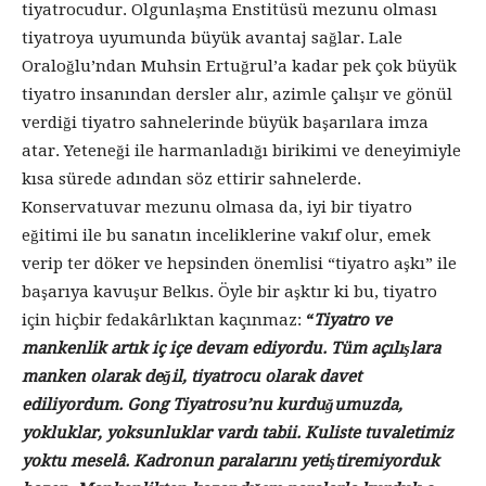
tiyatrocudur. Olgunlaşma Enstitüsü mezunu olması
tiyatroya uyumunda büyük avantaj sağlar. Lale
Oraloğlu’ndan Muhsin Ertuğrul’a kadar pek çok büyük
tiyatro insanından dersler alır, azimle çalışır ve gönül
verdiği tiyatro sahnelerinde büyük başarılara imza
atar. Yeteneği ile harmanladığı birikimi ve deneyimiyle
kısa sürede adından söz ettirir sahnelerde.
Konservatuvar mezunu olmasa da, iyi bir tiyatro
eğitimi ile bu sanatın inceliklerine vakıf olur, emek
verip ter döker ve hepsinden önemlisi “tiyatro aşkı” ile
başarıya kavuşur Belkıs. Öyle bir aşktır ki bu, tiyatro
için hiçbir fedakârlıktan kaçınmaz:
“
Tiyatro ve
mankenlik artık iç içe devam ediyordu. Tüm açılışlara
manken olarak değil, tiyatrocu olarak davet
ediliyordum. Gong Tiyatrosu’nu kurduğumuzda,
yokluklar, yoksunluklar vardı tabii. Kuliste tuvaletimiz
yoktu meselâ. Kadronun paralarını yetiştiremiyorduk