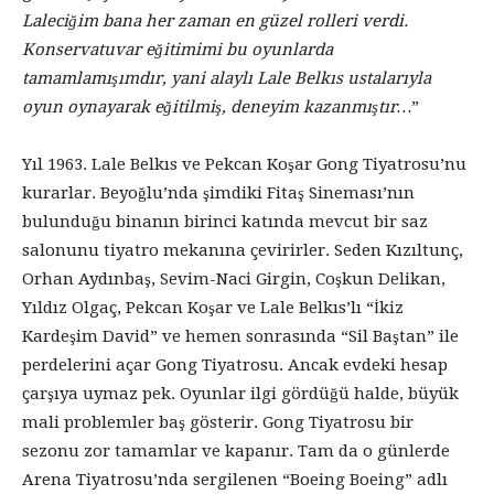
Laleciğim bana her zaman en güzel rolleri verdi.
Konservatuvar eğitimimi bu oyunlarda
tamamlamışımdır, yani alaylı Lale Belkıs ustalarıyla
oyun oynayarak eğitilmiş, deneyim kazanmıştır…
”
Yıl 1963. Lale Belkıs ve Pekcan Koşar Gong Tiyatrosu’nu
kurarlar. Beyoğlu’nda şimdiki Fitaş Sineması’nın
bulunduğu binanın birinci katında mevcut bir saz
salonunu tiyatro mekanına çevirirler. Seden Kızıltunç,
Orhan Aydınbaş, Sevim-Naci Girgin, Coşkun Delikan,
Yıldız Olgaç, Pekcan Koşar ve Lale Belkıs’lı “İkiz
Kardeşim David” ve hemen sonrasında “Sil Baştan” ile
perdelerini açar Gong Tiyatrosu. Ancak evdeki hesap
çarşıya uymaz pek. Oyunlar ilgi gördüğü halde, büyük
mali problemler baş gösterir. Gong Tiyatrosu bir
sezonu zor tamamlar ve kapanır. Tam da o günlerde
Arena Tiyatrosu’nda sergilenen “Boeing Boeing” adlı