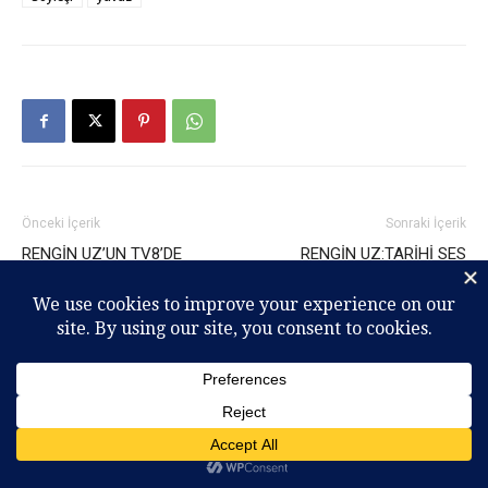
Önceki İçerik
Sonraki İçerik
RENGİN UZ’UN TV8’DE
RENGİN UZ:TARİHİ SES
KESİLEN KONUŞMASI
TİYATROSU’NDA TARİHİ BİR
GECE