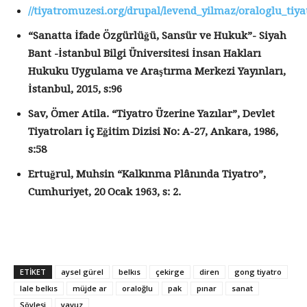
//tiyatromuzesi.org/drupal/levend_yilmaz/oraloglu_tiya
“Sanatta İfade Özgürlüğü, Sansür ve Hukuk”- Siyah
Bant -İstanbul Bilgi Üniversitesi İnsan Hakları
Hukuku Uygulama ve Araştırma Merkezi Yayınları,
İstanbul, 2015, s:96
Sav, Ömer Atila. “Tiyatro Üzerine Yazılar”, Devlet
Tiyatroları İç Eğitim Dizisi No: A-27, Ankara, 1986,
s:58
Ertuğrul, Muhsin “Kalkınma Plânında Tiyatro”,
Cumhuriyet, 20 Ocak 1963, s: 2.
ETİKET
aysel gürel
belkıs
çekirge
diren
gong tiyatro
lale belkıs
müjde ar
oraloğlu
pak
pınar
sanat
Söyleşi
yavuz