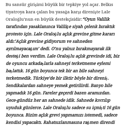
Bu sansür girişimi büyük bir tepkiye yol açar. Belkıs
tiyatroya kara çalan bu yasağa karşı direnişte Lale
Oraloğlu’nun en büyük destekçisidir:
“Oyun Valilik
tarafından yasaklanınca Valiliğe siyah çelenk bıraktık
protesto için. Lale Oraloğlu açlık grevine gitme kararı
aldı:’Açlık grevine gidiyorum ve sahneden
ayrılmayacağım’ dedi. O’nu yalnız bırakmayarak ilk
desteği ben verdim. Lale Oraloğlu açlık grevinde idi, biz
de oyuncu arkadaşlarla sahneyi terketmeme eylemi
başlattık. 16 gün boyunca tek bir an bile sahneyi
terketmedik. Türkiye’de bir ilktir böyle bir direniş.
Sendikalardan sahneye yemek getirilirdi. Banyo bile
yapmadık 16 gün. Fareler geçerdi bazen aramızdan.
Gece-gündüz her an sahnede idik. Sahnede kıvrılıp
uyuduk günlerce. Lale Oraloğlu sadece su içmişti 16 gün
boyunca. Bizim açlık grevi yapmamızı istemedi, sadece
kendisi yapacaktı. Rahatsızlanmasına rağmen direndi