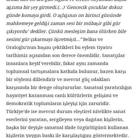
ağzıma bir şey girmedi.(…) ‘Gencecik çocuklar dokuz
günde komaya girdi. O açlığının on birinci gününde
mahkemeye geldiği zaman sesi bir mübaşir gibi gür
çıkıyordu’ dediler. Çünkü mesleğim bana ölürken bile
sesimi gür çıkarmayı öğretmişti…”
Belkıs ve
Oraloğlu’nun başını çektikleri bu eylem tiyatro
tarihimiz açısından son derece önemlidir. Sanatçılar
insanlara keyif verebilir, fakat aynı zamanda
toplumsal tartışmalara katkıda bulunur, bazen karşı
bir söylemi dillendirir ve mevcut güç odakları
karşısında bir denge oluştururlar. Sanatsal yaratıcılığın
hayatiyet kazanması canlı kültürlerin gelişimi ve
demokratik toplumların işleyişi için zaruridir.
Türkiye’de ise mevcut durum eleştirel nitelikte sanat
eserlerini yaratan, sergileyen veya dağıtan kişilerin,
başka bir deyişle sanatsal ifade özgürlüğünü kullanan
kişilerin yaygın baskı ile karşılaştığını göstermektedir.