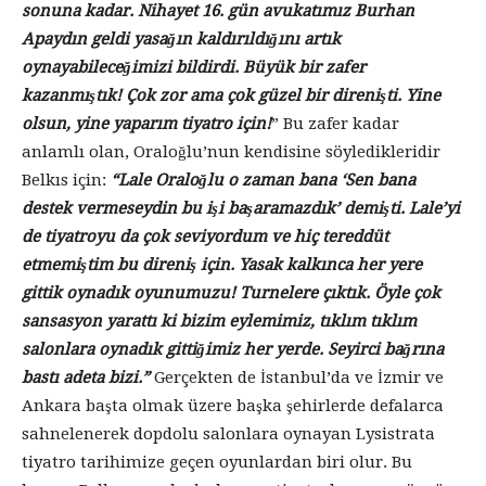
sonuna kadar. Nihayet 16. gün avukatımız Burhan
Apaydın geldi yasağın kaldırıldığını artık
oynayabileceğimizi bildirdi. Büyük bir zafer
kazanmıştık! Çok zor ama çok güzel bir direnişti. Yine
olsun, yine yaparım tiyatro için!
” Bu zafer kadar
anlamlı olan, Oraloğlu’nun kendisine söyledikleridir
Belkıs için:
“Lale Oraloğlu o zaman bana ‘Sen bana
destek vermeseydin bu işi başaramazdık’ demişti. Lale’yi
de tiyatroyu da çok seviyordum ve hiç tereddüt
etmemiştim bu direniş için. Yasak kalkınca her yere
gittik oynadık oyunumuzu! Turnelere çıktık. Öyle çok
sansasyon yarattı ki bizim eylemimiz, tıklım tıklım
salonlara oynadık gittiğimiz her yerde. Seyirci bağrına
bastı adeta bizi.”
Gerçekten de İstanbul’da ve İzmir ve
Ankara başta olmak üzere başka şehirlerde defalarca
sahnelenerek dopdolu salonlara oynayan Lysistrata
tiyatro tarihimize geçen oyunlardan biri olur. Bu