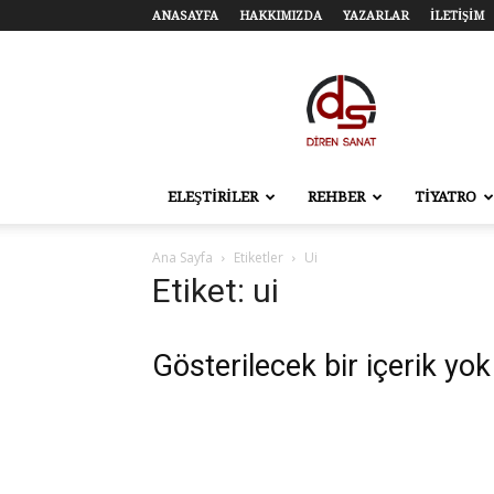
ANASAYFA
HAKKIMIZDA
YAZARLAR
İLETİŞİM
Diren
Sanat
–
Tiyatro,
Sinema,
Sahne
ELEŞTİRİLER
REHBER
TİYATRO
Sanatları
Ana Sayfa
Etiketler
Ui
Etiket: ui
Gösterilecek bir içerik yok