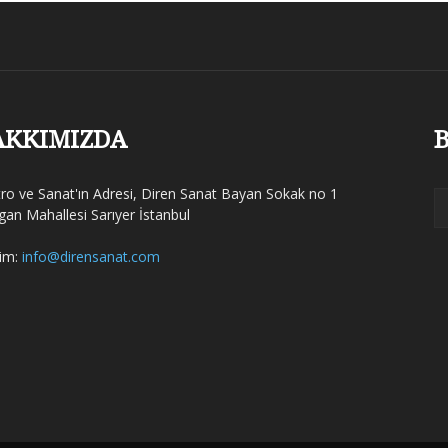
AKKIMIZDA
B
tro ve Sanat'ın Adresi, Diren Sanat Bayan Sokak no 1
gan Mahallesi Sarıyer İstanbul
şim:
info@dirensanat.com