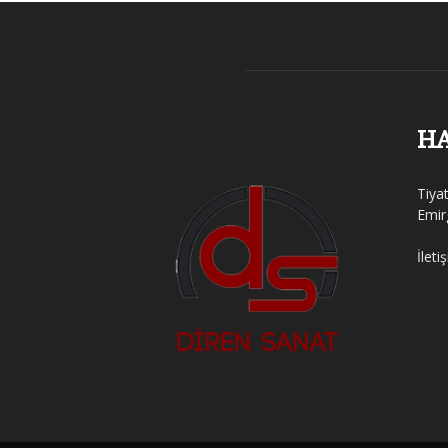
H
Tiya
Emir
İleti