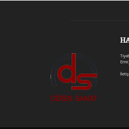
H
Tiya
Emir
İleti