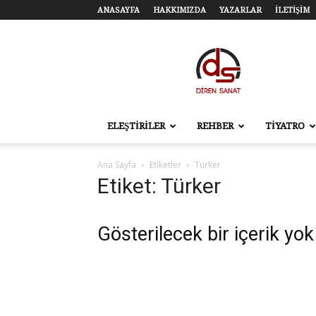
ANASAYFA
HAKKIMIZDA
YAZARLAR
İLETİŞİM
Diren
Sanat
–
Tiyatro,
Sinema,
Sahne
ELEŞTİRİLER
REHBER
TİYATRO
Sanatları
Ana Sayfa
Etiketler
Türker
Etiket: Türker
Gösterilecek bir içerik yok