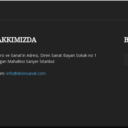
AKKIMIZDA
B
tro ve Sanat'ın Adresi, Diren Sanat Bayan Sokak no 1
gan Mahallesi Sarıyer İstanbul
şim:
info@dirensanat.com