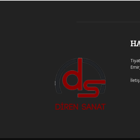
H
Tiya
Emir
İleti