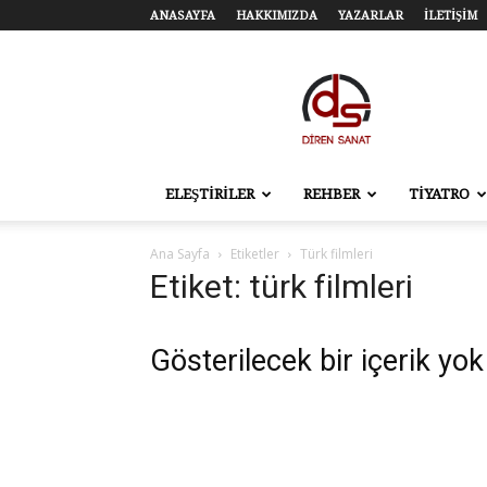
ANASAYFA
HAKKIMIZDA
YAZARLAR
İLETİŞİM
Diren
Sanat
–
Tiyatro,
Sinema,
Sahne
ELEŞTİRİLER
REHBER
TİYATRO
Sanatları
Ana Sayfa
Etiketler
Türk filmleri
Etiket: türk filmleri
Gösterilecek bir içerik yok