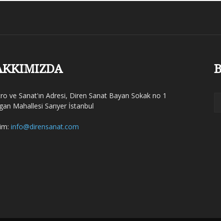
AKKIMIZDA
B
tro ve Sanat'ın Adresi, Diren Sanat Bayan Sokak no 1
gan Mahallesi Sarıyer İstanbul
şim:
info@dirensanat.com