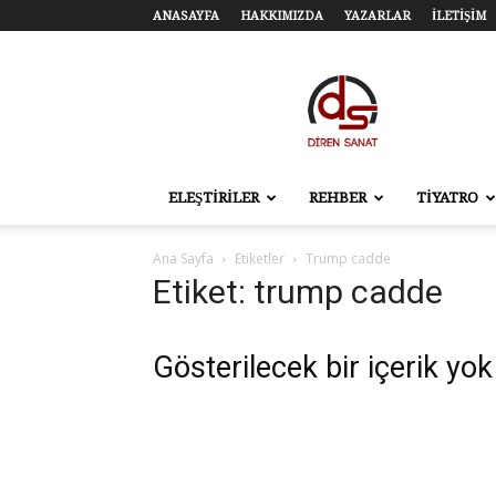
ANASAYFA
HAKKIMIZDA
YAZARLAR
İLETİŞİM
Diren
Sanat
–
Tiyatro,
Sinema,
Sahne
ELEŞTİRİLER
REHBER
TİYATRO
Sanatları
Ana Sayfa
Etiketler
Trump cadde
Etiket: trump cadde
Gösterilecek bir içerik yok