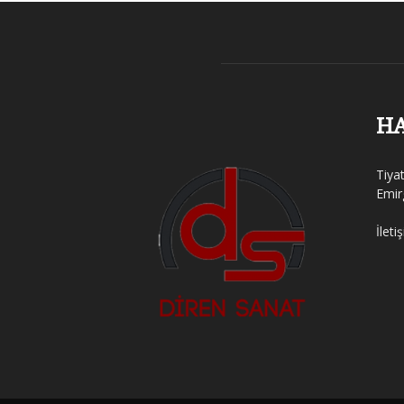
H
Tiya
Emir
İleti