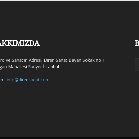
AKKIMIZDA
B
tro ve Sanat'ın Adresi, Diren Sanat Bayan Sokak no 1
gan Mahallesi Sarıyer İstanbul
şim:
info@dirensanat.com