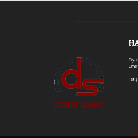
H
Tiya
Emir
İleti