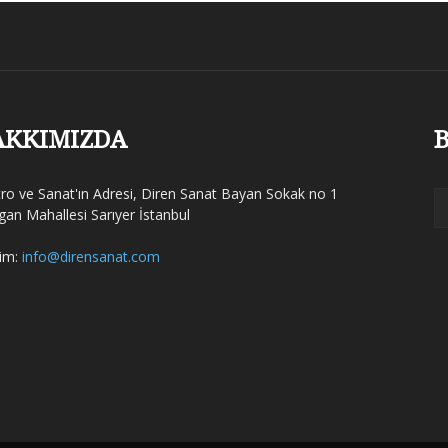
AKKIMIZDA
B
tro ve Sanat'ın Adresi, Diren Sanat Bayan Sokak no 1
gan Mahallesi Sarıyer İstanbul
şim:
info@dirensanat.com