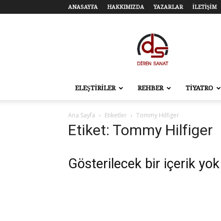
ANASAYFA
HAKKIMIZDA
YAZARLAR
İLETİŞİM
Diren
Sanat
–
Tiyatro,
Sinema,
Sahne
ELEŞTİRİLER
REHBER
TİYATRO
Sanatları
Ana Sayfa
Etiketler
Tommy Hilfiger
Etiket: Tommy Hilfiger
Gösterilecek bir içerik yok