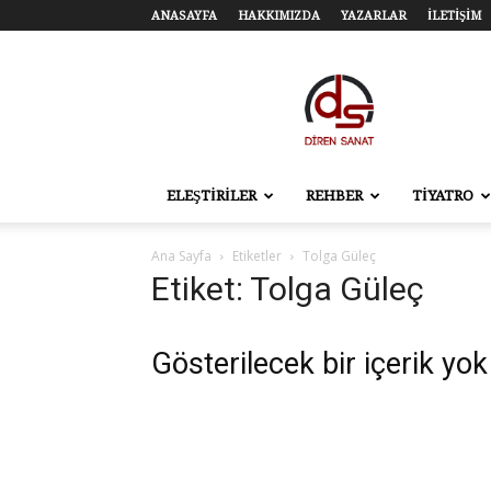
ANASAYFA
HAKKIMIZDA
YAZARLAR
İLETİŞİM
Diren
Sanat
–
Tiyatro,
Sinema,
Sahne
ELEŞTİRİLER
REHBER
TİYATRO
Sanatları
Ana Sayfa
Etiketler
Tolga Güleç
Etiket: Tolga Güleç
Gösterilecek bir içerik yok