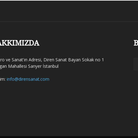
AKKIMIZDA
B
tro ve Sanat'ın Adresi, Diren Sanat Bayan Sokak no 1
gan Mahallesi Sarıyer İstanbul
şim:
info@dirensanat.com