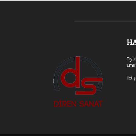
H
Tiya
Emir
İleti