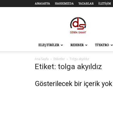
ANASAYFA
HAKKIMIZDA
YAZARLAR
İLETİŞİM
Diren
Sanat
–
Tiyatro,
Sinema,
Sahne
ELEŞTİRİLER
REHBER
TİYATRO
Sanatları
Ana Sayfa
Etiketler
Tolga akyıldız
Etiket: tolga akyıldız
Gösterilecek bir içerik yok