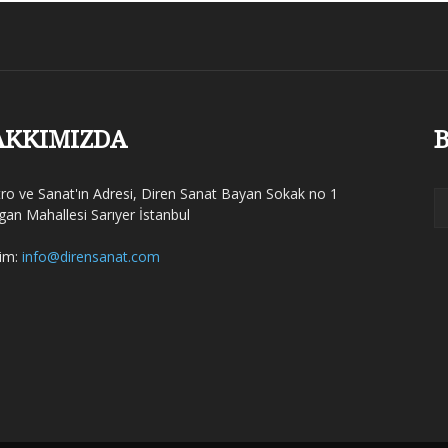
AKKIMIZDA
B
tro ve Sanat'ın Adresi, Diren Sanat Bayan Sokak no 1
gan Mahallesi Sarıyer İstanbul
şim:
info@dirensanat.com