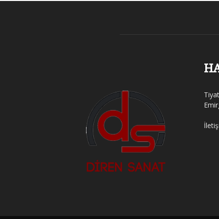
H
Tiya
Emir
İleti