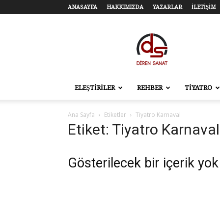
ANASAYFA
HAKKIMIZDA
YAZARLAR
İLETİŞİM
Diren
Sanat
–
Tiyatro,
Sinema,
Sahne
ELEŞTİRİLER
REHBER
TİYATRO
Sanatları
Ana Sayfa
Etiketler
Tiyatro Karnaval
Etiket: Tiyatro Karnaval
Gösterilecek bir içerik yok