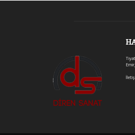
H
Tiya
Emir
İleti