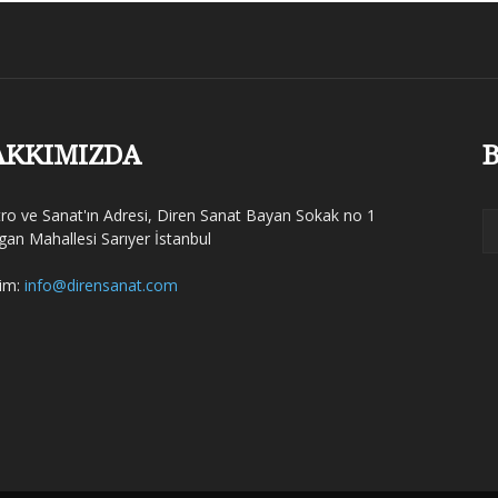
AKKIMIZDA
B
tro ve Sanat'ın Adresi, Diren Sanat Bayan Sokak no 1
gan Mahallesi Sarıyer İstanbul
şim:
info@dirensanat.com