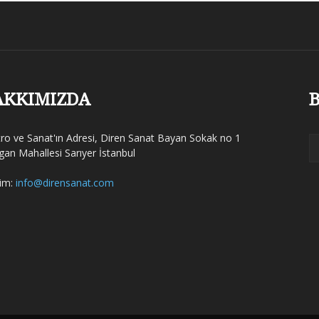
AKKIMIZDA
B
tro ve Sanat'ın Adresi, Diren Sanat Bayan Sokak no 1
gan Mahallesi Sarıyer İstanbul
şim:
info@dirensanat.com