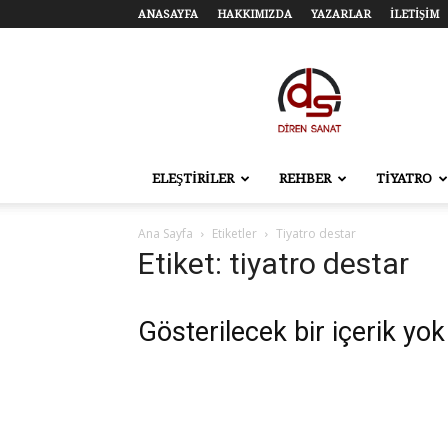
ANASAYFA
HAKKIMIZDA
YAZARLAR
İLETİŞİM
Diren
Sanat
–
Tiyatro,
Sinema,
Sahne
ELEŞTİRİLER
REHBER
TİYATRO
Sanatları
Ana Sayfa
Etiketler
Tiyatro destar
Etiket: tiyatro destar
Gösterilecek bir içerik yok