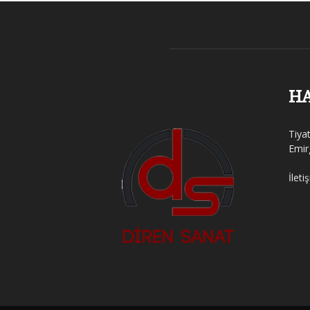
H
Tiya
Emir
İleti