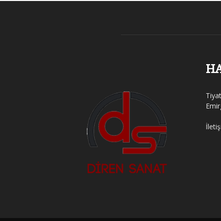
H
Tiya
Emir
İleti