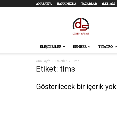
ANASAYFA
HAKKIMIZDA
YAZARLAR
İLETİŞİM
Diren
Sanat
–
Tiyatro,
Sinema,
Sahne
ELEŞTİRİLER
REHBER
TİYATRO
Sanatları
Ana Sayfa
Etiketler
Tims
Etiket: tims
Gösterilecek bir içerik yok