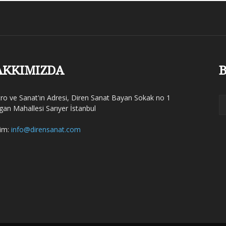
AKKIMIZDA
B
tro ve Sanat'ın Adresi, Diren Sanat Bayan Sokak no 1
gan Mahallesi Sarıyer İstanbul
şim:
info@dirensanat.com